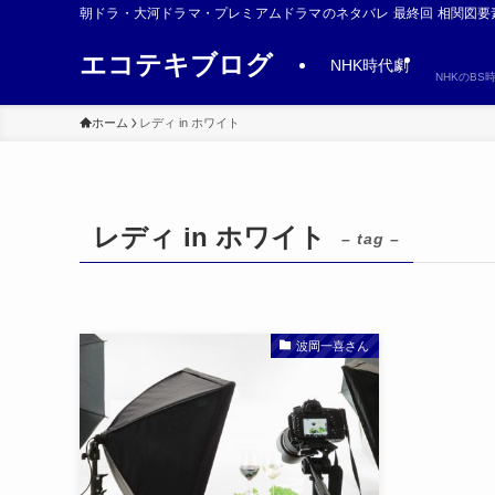
朝ドラ・大河ドラマ・プレミアムドラマのネタバレ 最終回 相関図要
エコテキブログ
NHK時代劇
NHKのB
ホーム
レディ in ホワイト
レディ in ホワイト
– tag –
波岡一喜さん