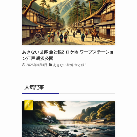
あきない世傳 金と銀2 ロケ地 ワープステーショ
ン江戸 親沢公園
2025年4月4日
あきない世傳 金と銀2
人気記事