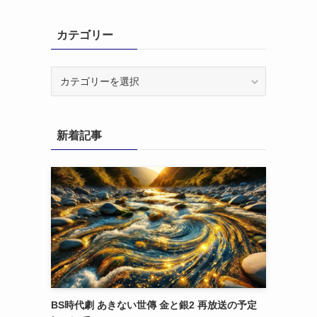
カテゴリー
カ
テ
ゴ
リ
新着記事
ー
BS時代劇 あきない世傳 金と銀2 再放送の予定