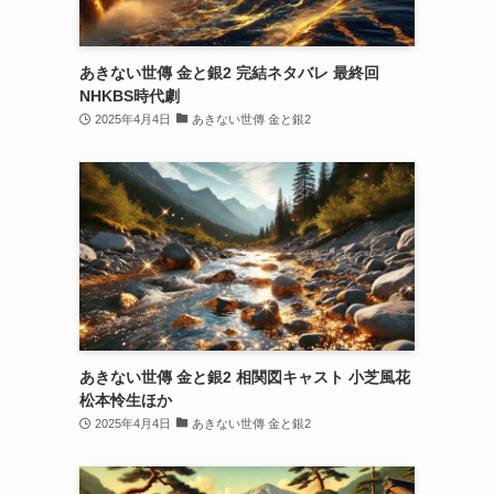
あきない世傳 金と銀2 完結ネタバレ 最終回
NHKBS時代劇
2025年4月4日
あきない世傳 金と銀2
あきない世傳 金と銀2 相関図キャスト 小芝風花
松本怜生ほか
2025年4月4日
あきない世傳 金と銀2