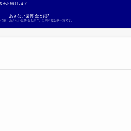
素をお届けします
あきない世傳 金と銀2
S時代劇「あきない世傳 金と銀 2」に関する記事一覧です。