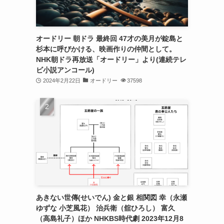
オードリー 朝ドラ 最終回 47才の美月が錠島と
杉本に呼びかける、映画作りの仲間として。
NHK朝ドラ再放送「オードリー」より(連続テレ
ビ小説アンコール)
2024年2月22日
オードリー
37598
あきない世傳(せいでん) 金と銀 相関図 幸（永瀬
ゆずな 小芝風花） 治兵衛（舘ひろし） 富久
（高島礼子）ほか NHKBS時代劇 2023年12月8