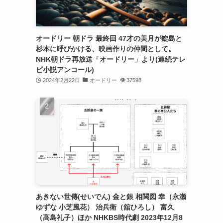
オードリー 朝ドラ 最終回 47才の美月が錠島と
杉本に呼びかける、映画作りの仲間として。
NHK朝ドラ再放送「オードリー」より(連続テレ
ビ小説アンコール)
2024年2月22日
オードリー
37598
あきない世傳(せいでん) 金と銀 相関図 幸（永瀬
ゆずな 小芝風花） 治兵衛（舘ひろし） 富久
（高島礼子）ほか NHKBS時代劇 2023年12月8