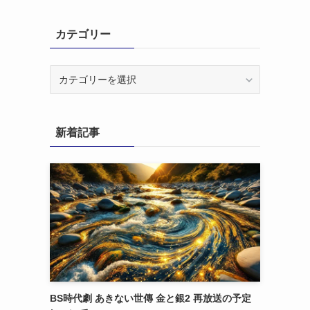
カテゴリー
カ
テ
ゴ
リ
新着記事
ー
BS時代劇 あきない世傳 金と銀2 再放送の予定