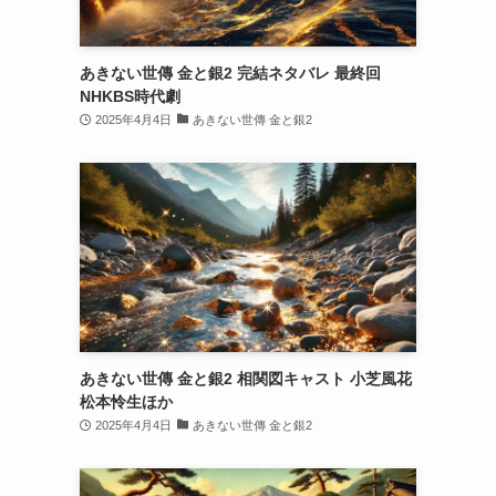
あきない世傳 金と銀2 完結ネタバレ 最終回
NHKBS時代劇
2025年4月4日
あきない世傳 金と銀2
あきない世傳 金と銀2 相関図キャスト 小芝風花
松本怜生ほか
2025年4月4日
あきない世傳 金と銀2