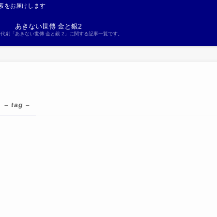
素をお届けします
あきない世傳 金と銀2
S時代劇「あきない世傳 金と銀 2」に関する記事一覧です。
– tag –