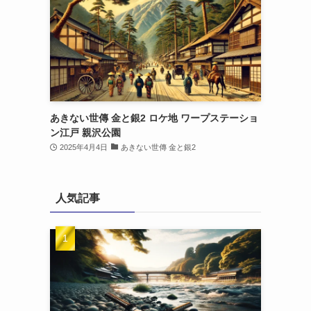
あきない世傳 金と銀2 ロケ地 ワープステーショ
ン江戸 親沢公園
2025年4月4日
あきない世傳 金と銀2
人気記事