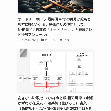
オードリー 朝ドラ 最終回 47才の美月が錠島と
杉本に呼びかける、映画作りの仲間として。
NHK朝ドラ再放送「オードリー」より(連続テレ
ビ小説アンコール)
2024年2月22日
オードリー
37598
あきない世傳(せいでん) 金と銀 相関図 幸（永瀬
ゆずな 小芝風花） 治兵衛（舘ひろし） 富久
（高島礼子）ほか NHKBS時代劇 2023年12月8