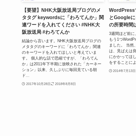
【要望】NHK大阪放送局ブログのメ
WordPr
タタグ keywordsに「わろてんか」関
とGoogl
連ワードを入れてください #NHK大
の所要時間
阪放送局 #わろてんか
3週間ほど前に
もう1つWord
結論から言います。NHK大阪放送局ブログの
ました。 当然
メタタグのキーワードに「わろてんか」関連
は、見ばえは良
のキーワードを入れてほしいと考えていま
にかかってほし
す。 個人的な話で恐縮ですが、「わろてん
をすることによ
か」は2011年下半期に放映された「カーネー
ション」以来、久しぶりに毎回見ている朝
2014年7月13日
ド...
2017年10月28日
2018年8月8日