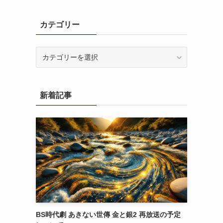
カテゴリー
カ
テ
ゴ
リ
新着記事
ー
BS時代劇 あきない世傳 金と銀2 再放送の予定