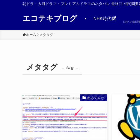
朝ドラ・大河ドラマ・プレミアムドラマのネタバレ 最終回 相関図要
エコテキブログ
NHK時代劇
NHKのB
ホーム
メタタグ
メタタグ
– tag –
わろてんか