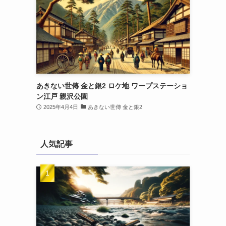
あきない世傳 金と銀2 ロケ地 ワープステーショ
ン江戸 親沢公園
2025年4月4日
あきない世傳 金と銀2
人気記事