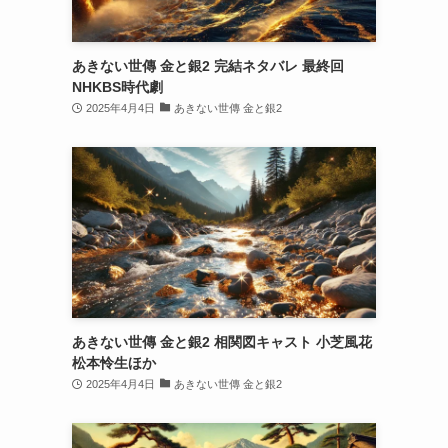
あきない世傳 金と銀2 完結ネタバレ 最終回
NHKBS時代劇
2025年4月4日
あきない世傳 金と銀2
あきない世傳 金と銀2 相関図キャスト 小芝風花
松本怜生ほか
2025年4月4日
あきない世傳 金と銀2