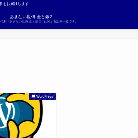
素をお届けします
あきない世傳 金と銀2
S時代劇「あきない世傳 金と銀 2」に関する記事一覧です。
WordPress