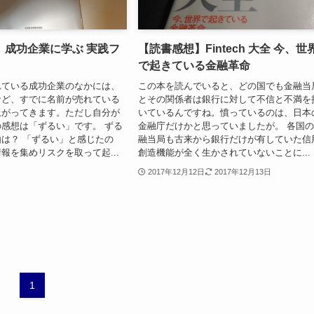
】成功企業に学ぶ 実践フ
【読書感想】Fintech 大全 今、世
で起きている金融革命
れている成功企業のなかには、
この本を読んでいると、どの国でも金融当
SEなど、すでに名前が売れている
とその関係者は銀行に対して不信と不満を
上がってきます。ただし自分が
いているんですね。憤っているのは、日本
感想は「ずるい」です。 ずる
金融庁だけかと思っていましたが。 各国
は？ 「ずるい」と感じたの
融当局も古来から銀行だけが有していた信
報を集めリスクを取って起...
創造機能が全く生かされていないことに...
2017年12月12日
2017年12月13日
1