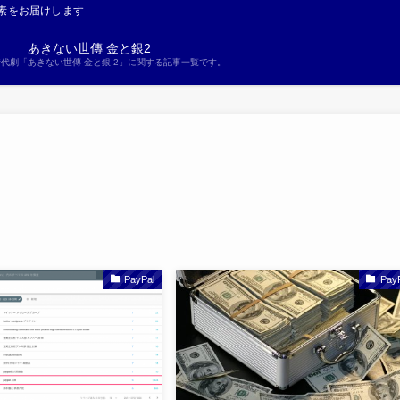
素をお届けします
あきない世傳 金と銀2
S時代劇「あきない世傳 金と銀 2」に関する記事一覧です。
PayPal
Pay