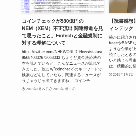
コインチェックが580億円の
【読書感想
NEM（XEM）不正流出 関連報道を見
ィンテック
て思ったこと。Fintechと金融規制に
確かに紹介さ
対する理解について
freeeやBA
ような企業が
https://twitter.com/NHKWORLD_News/status/
読了したときの
956940302673068033 ちょうど資金決済法の
いと感じる理由
本を読んでいると、こんなニュースが流れて
は、積極的に情
きました。他にも"coincheck"のキーワードで
検索などをしていたら、関連するニュースが
2018年1月7日
うじゃうじゃ出てきますね。 コインチ...
2018年1月27日
2019年9月15日