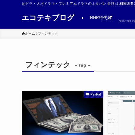
朝ドラ・大河ドラマ・プレミアムドラマのネタバレ 最終回 相関図要
エコテキブログ
NHK時代劇
NHKのB
ホーム
フィンテック
フィンテック
– tag –
PayPal