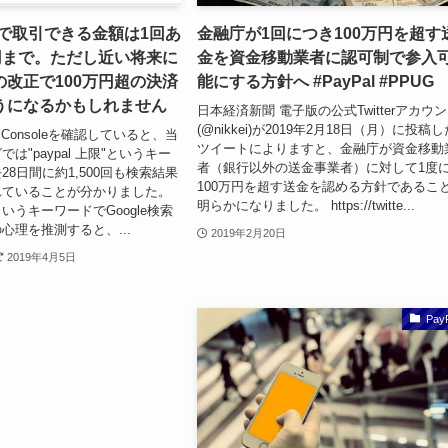
決済で取引できる金額は1回あ
金融庁が1回につき100万円を超す
円まで。ただし近い将来に
金を資金移動業者に認可制で参入
改正で100万円超の決済
能にする方針へ #PayPal #PPUG
うになるかもしれません
日本経済新聞 電子版の公式Twitterアカウ
(@nikkei)が2019年2月18日（月）に投稿
rch Consoleを確認していると、当
ツイートによりますと、金融庁が資金移動
は"paypal 上限"というキー
者（銀行以外の送金事業者）に対して1度
8日間に約1,500回も検索結果
100万円を超す送金を認める方針であるこ
れていることが分かりました。
明らかになりました。 https://twitte...
限"というキーワードでGoogle検索
心理を推測すると、...
2019年2月20日
2019年4月5日
Pay