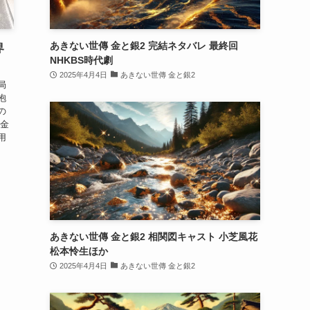
あきない世傳 金と銀2 完結ネタバレ 最終回
界
NHKBS時代劇
2025年4月4日
あきない世傳 金と銀2
局
抱
の
の金
用
あきない世傳 金と銀2 相関図キャスト 小芝風花
松本怜生ほか
2025年4月4日
あきない世傳 金と銀2