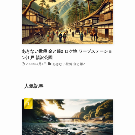
あきない世傳 金と銀2 ロケ地 ワープステーショ
ン江戸 親沢公園
2025年4月4日
あきない世傳 金と銀2
人気記事