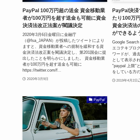
PayPal 100万円超の送金 資金移動業
PayPal
者が100万円を超す送金も可能に資金
たり100万
決済法改正法案が閣議決定
資金決済法の
ができるよ
2020年3月6日金曜日に金融庁
（@fsa_JAPAN）が投稿したツイートにより
Google Sea
ますと、資金移動業者への規制を緩和する資
エコテキブログで
金決済法改正案を閣議決定し、第201国会に提
ワードが、過去2
出したことを明らかにしました。 資金移動業
として表示さ
者が100万円を超す送金も可能に
"paypal 上
https://twitter.com/f...
をしている方の
2020年3月9日
2019年4月2日
PayPal