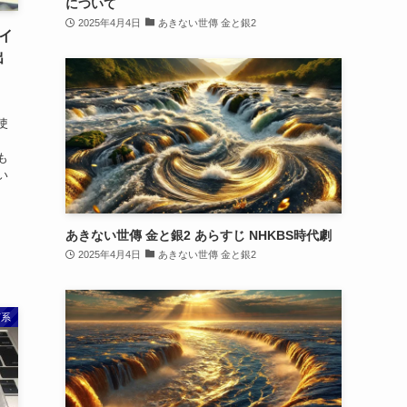
について
2025年4月4日
あきない世傳 金と銀2
イ
出
使
も
い
あきない世傳 金と銀2 あらすじ NHKBS時代劇
2025年4月4日
あきない世傳 金と銀2
T系