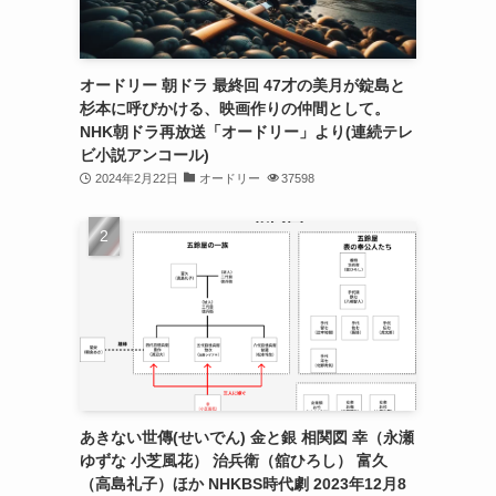
オードリー 朝ドラ 最終回 47才の美月が錠島と
杉本に呼びかける、映画作りの仲間として。
NHK朝ドラ再放送「オードリー」より(連続テレ
ビ小説アンコール)
2024年2月22日
オードリー
37598
あきない世傳(せいでん) 金と銀 相関図 幸（永瀬
ゆずな 小芝風花） 治兵衛（舘ひろし） 富久
（高島礼子）ほか NHKBS時代劇 2023年12月8