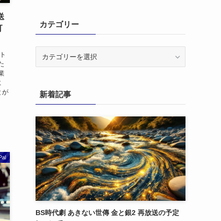
送
カテゴリー
可
カ
ント
テ
した
ゴ
業
に
リ
とが
新着記事
ー
Pal
BS時代劇 あきない世傳 金と銀2 再放送の予定