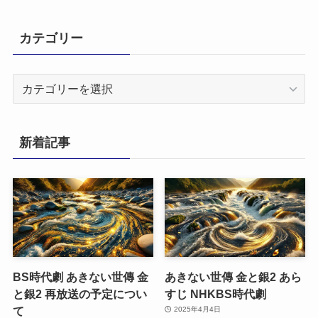
カテゴリー
カ
テ
ゴ
リ
新着記事
ー
BS時代劇 あきない世傳 金
あきない世傳 金と銀2 あら
と銀2 再放送の予定につい
すじ NHKBS時代劇
て
2025年4月4日