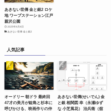
あきない世傳 金と銀2 ロケ
地 ワープステーション江戸
親沢公園
2025年4月4日
あきない世傳 金と銀2
人気記事
オードリー 朝ドラ 最終回
あきない世傳(せいでん) 金
47才の美月が錠島と杉本に
と銀 相関図 幸（永瀬ゆず
呼びかける、映画作りの仲
な 小芝風花） 治兵衛（舘