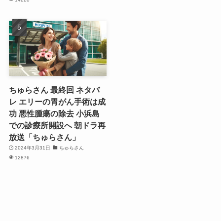
ちゅらさん 最終回 ネタバ
レ エリーの胃がん手術は成
功 悪性腫瘍の除去 小浜島
での診療所開設へ 朝ドラ再
放送「ちゅらさん」
2024年3月31日
ちゅらさん
12876