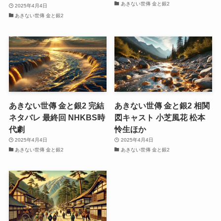
あきない世傳 金と銀2
2025年4月4日
あきない世傳 金と銀2
あきない世傳 金と銀2 完結
あきない世傳 金と銀2 相関
ネタバレ 最終回 NHKBS時
図キャスト 小芝風花 松本
代劇
怜生ほか
2025年4月4日
2025年4月4日
あきない世傳 金と銀2
あきない世傳 金と銀2