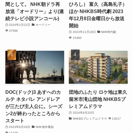
間として。 NHK朝ドラ再
ひろし） 富久（高島礼子）
放送「オードリー」より(連
ほか NHKBS時代劇 2023
続テレビ小説アンコール)
年12月8日金曜日から放送
開始
2024年2月22日
オードリー
37598
2023年11月18日
NHK時代劇
15495
DOC(ドック)3 あすへのカ
団地のふたり ロケ地は東久
ルテ ネタバレ アンドレア
留米市滝山団地 NHKBSプ
が三たび主人公に。シーズ
レミアムドラマ
ン2が終わったところから
2024年8月20日
NHKBSプレミアムドラマ
13017
スタート
2023年8月29日
NHK海外番組
14228