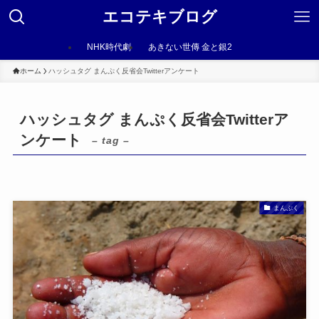
エコテキブログ
NHK時代劇
あきない世傳 金と銀2
ホーム
ハッシュタグ まんぷく反省会Twitterアンケート
ハッシュタグ まんぷく反省会Twitterア
ンケート
– tag –
まんぷく