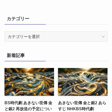
カテゴリー
カ
テ
ゴ
リ
新着記事
ー
BS時代劇 あきない世傳 金
あきない世傳 金と銀2 あら
と銀2 再放送の予定につい
すじ NHKBS時代劇