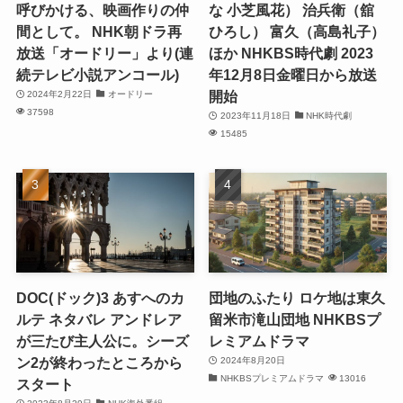
呼びかける、映画作りの仲
な 小芝風花） 治兵衛（舘
間として。 NHK朝ドラ再
ひろし） 富久（高島礼子）
放送「オードリー」より(連
ほか NHKBS時代劇 2023
続テレビ小説アンコール)
年12月8日金曜日から放送
開始
2024年2月22日
オードリー
37598
2023年11月18日
NHK時代劇
15485
DOC(ドック)3 あすへのカ
団地のふたり ロケ地は東久
ルテ ネタバレ アンドレア
留米市滝山団地 NHKBSプ
が三たび主人公に。シーズ
レミアムドラマ
ン2が終わったところから
2024年8月20日
NHKBSプレミアムドラマ
13016
スタート