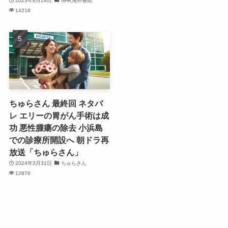
2023年8月29日
NHK海外番組
14218
ちゅらさん 最終回 ネタバ
レ エリーの胃がん手術は成
功 悪性腫瘍の除去 小浜島
での診療所開設へ 朝ドラ再
放送「ちゅらさん」
2024年3月31日
ちゅらさん
12876