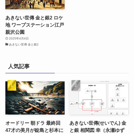
あきない世傳 金と銀2 ロケ
地 ワープステーション江戸
親沢公園
2025年4月4日
あきない世傳 金と銀2
人気記事
オードリー 朝ドラ 最終回
あきない世傳(せいでん) 金
47才の美月が錠島と杉本に
と銀 相関図 幸（永瀬ゆず