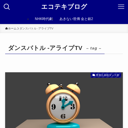
エコテキブログ
NHK時代劇
あきない世傳 金と銀2
ホーム
ダンスバトル -アライブTV
ダンスバトル -アライブTV
– tag –
登美丘高校ダンス部