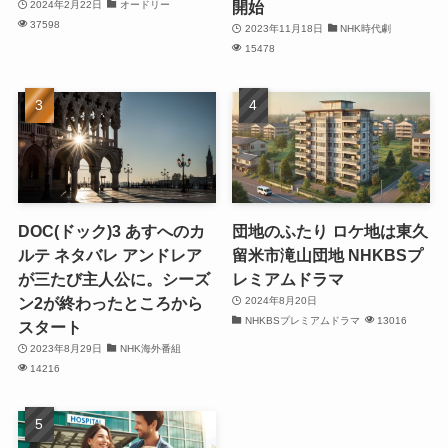
開始
2024年2月22日
オードリー
37598
2023年11月18日
NHK時代劇
15478
DOC(ドック)3 あすへのカ
団地のふたり ロケ地は東久
ルテ ネタバレ アンドレア
留米市滝山団地 NHKBSプ
が三たび主人公に。シーズ
レミアムドラマ
ン2が終わったところから
2024年8月20日
NHKBSプレミアムドラマ
13016
スタート
2023年8月29日
NHK海外番組
14216