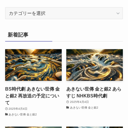
カ
テ
ゴ
リ
新着記事
ー
BS時代劇 あきない世傳 金
あきない世傳 金と銀2 あら
と銀2 再放送の予定につい
すじ NHKBS時代劇
て
2025年4月4日
あきない世傳 金と銀2
2025年4月4日
あきない世傳 金と銀2