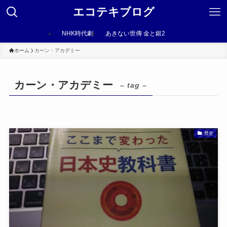
エコテキブログ
NHK時代劇
あきない世傳 金と銀2
ホーム
カーン・アカデミー
カーン・アカデミー
– tag –
歴史