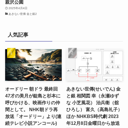
親沢公園
2025年4月4日
あきない世傳 金と銀2
人気記事
オードリー 朝ドラ 最終回
あきない世傳(せいでん) 金
47才の美月が錠島と杉本に
と銀 相関図 幸（永瀬ゆず
呼びかける、映画作りの仲
な 小芝風花） 治兵衛（舘
間として。 NHK朝ドラ再
ひろし） 富久（高島礼子）
放送「オードリー」より(連
ほか NHKBS時代劇 2023
続テレビ小説アンコール)
年12月8日金曜日から放送