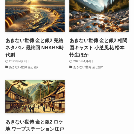
あきない世傳 金と銀2 完結
あきない世傳 金と銀2 相関
ネタバレ 最終回 NHKBS時
図キャスト 小芝風花 松本
代劇
怜生ほか
2025年4月4日
2025年4月4日
あきない世傳 金と銀2
あきない世傳 金と銀2
あきない世傳 金と銀2 ロケ
地 ワープステーション江戸