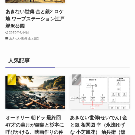
あきない世傳 金と銀2 ロケ
地 ワープステーション江戸
親沢公園
2025年4月4日
あきない世傳 金と銀2
人気記事
オードリー 朝ドラ 最終回
あきない世傳(せいでん) 金
47才の美月が錠島と杉本に
と銀 相関図 幸（永瀬ゆず
呼びかける、映画作りの仲
な 小芝風花） 治兵衛（舘