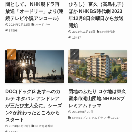
間として。 NHK朝ドラ再
ひろし） 富久（高島礼子）
放送「オードリー」より(連
ほか NHKBS時代劇 2023
続テレビ小説アンコール)
年12月8日金曜日から放送
開始
2024年2月22日
オードリー
37598
2023年11月18日
NHK時代劇
15487
DOC(ドック)3 あすへのカ
団地のふたり ロケ地は東久
ルテ ネタバレ アンドレア
留米市滝山団地 NHKBSプ
が三たび主人公に。シーズ
レミアムドラマ
ン2が終わったところから
2024年8月20日
NHKBSプレミアムドラマ
13017
スタート
2023年8月29日
NHK海外番組
14222