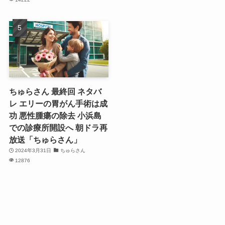
ちゅらさん 最終回 ネタバ
レ エリーの胃がん手術は成
功 悪性腫瘍の除去 小浜島
での診療所開設へ 朝ドラ再
放送「ちゅらさん」
2024年3月31日
ちゅらさん
12876