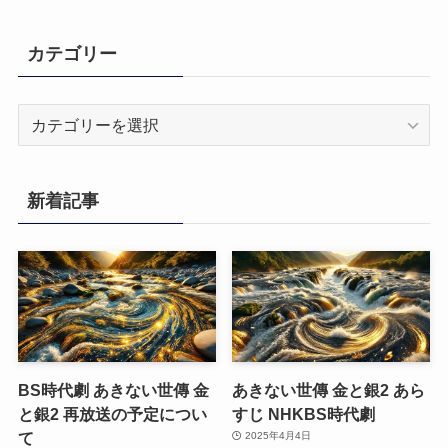
カテゴリー
カ
テ
ゴ
リ
新着記事
ー
BS時代劇 あきない世傳 金
あきない世傳 金と銀2 あら
と銀2 再放送の予定につい
すじ NHKBS時代劇
て
2025年4月4日