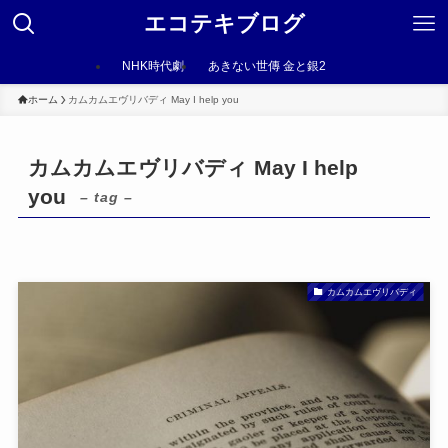
エコテキブログ
NHK時代劇
あきない世傳 金と銀2
ホーム
カムカムエヴリバディ May I help you
カムカムエヴリバディ May I help
you
– tag –
カムカムエヴリバディ