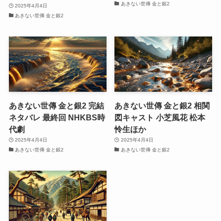
あきない世傳 金と銀2
2025年4月4日
あきない世傳 金と銀2
あきない世傳 金と銀2 完結
あきない世傳 金と銀2 相関
ネタバレ 最終回 NHKBS時
図キャスト 小芝風花 松本
代劇
怜生ほか
2025年4月4日
2025年4月4日
あきない世傳 金と銀2
あきない世傳 金と銀2