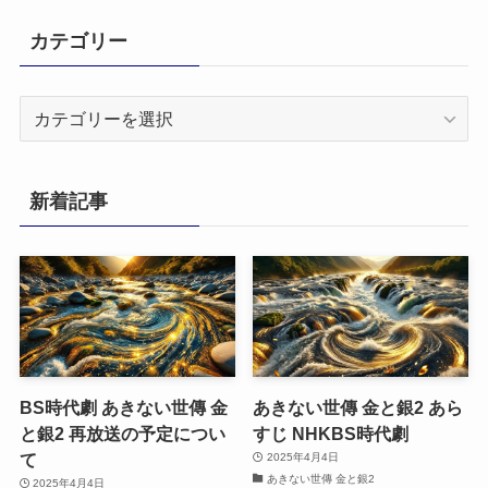
カテゴリー
カ
テ
ゴ
リ
新着記事
ー
BS時代劇 あきない世傳 金
あきない世傳 金と銀2 あら
と銀2 再放送の予定につい
すじ NHKBS時代劇
て
2025年4月4日
あきない世傳 金と銀2
2025年4月4日