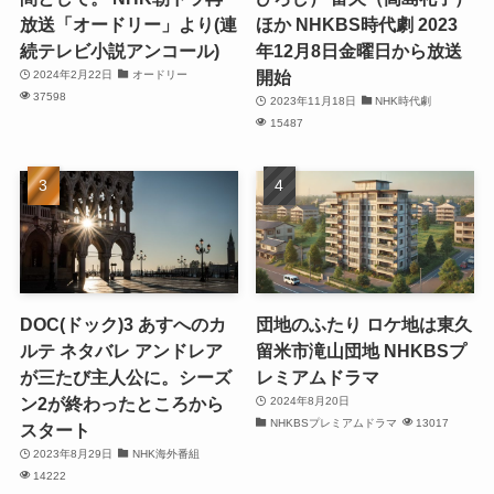
放送「オードリー」より(連
ほか NHKBS時代劇 2023
続テレビ小説アンコール)
年12月8日金曜日から放送
開始
2024年2月22日
オードリー
37598
2023年11月18日
NHK時代劇
15487
DOC(ドック)3 あすへのカ
団地のふたり ロケ地は東久
ルテ ネタバレ アンドレア
留米市滝山団地 NHKBSプ
が三たび主人公に。シーズ
レミアムドラマ
ン2が終わったところから
2024年8月20日
NHKBSプレミアムドラマ
13017
スタート
2023年8月29日
NHK海外番組
14222