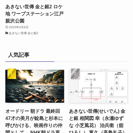
あきない世傳 金と銀2 ロケ
地 ワープステーション江戸
親沢公園
2025年4月4日
あきない世傳 金と銀2
人気記事
オードリー 朝ドラ 最終回
あきない世傳(せいでん) 金
47才の美月が錠島と杉本に
と銀 相関図 幸（永瀬ゆず
呼びかける、映画作りの仲
な 小芝風花） 治兵衛（舘
間として。 NHK朝ドラ再
ひろし） 富久（高島礼子）