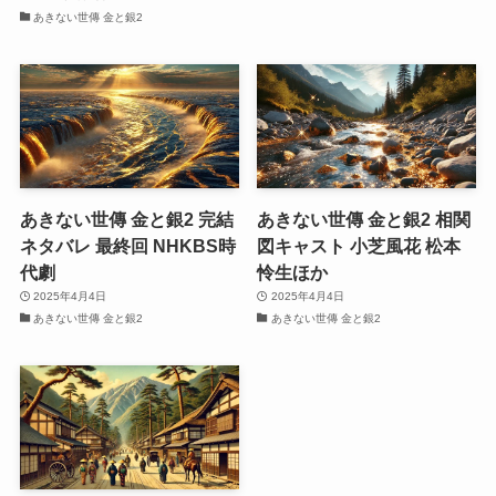
あきない世傳 金と銀2
あきない世傳 金と銀2 完結
あきない世傳 金と銀2 相関
ネタバレ 最終回 NHKBS時
図キャスト 小芝風花 松本
代劇
怜生ほか
2025年4月4日
2025年4月4日
あきない世傳 金と銀2
あきない世傳 金と銀2