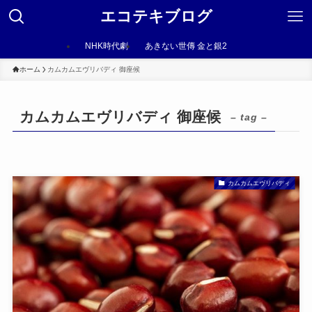
エコテキブログ
NHK時代劇
あきない世傳 金と銀2
ホーム
カムカムエヴリバディ 御座候
カムカムエヴリバディ 御座候
– tag –
カムカムエヴリバディ