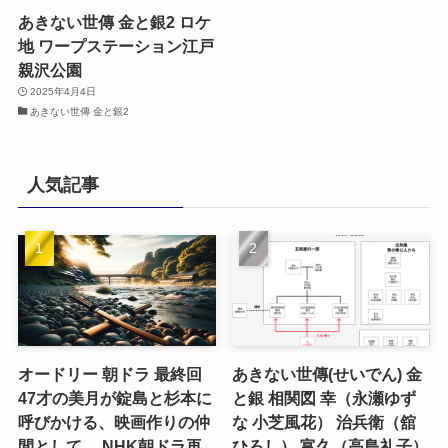
あきない世傳 金と銀2 ロケ
地 ワープステーション江戸
親沢公園
2025年4月4日
あきない世傳 金と銀2
人気記事
オードリー 朝ドラ 最終回
あきない世傳(せいでん) 金
47才の美月が錠島と杉本に
と銀 相関図 幸（永瀬ゆず
呼びかける、映画作りの仲
な 小芝風花） 治兵衛（舘
間として。 NHK朝ドラ再
ひろし） 富久（高島礼子）