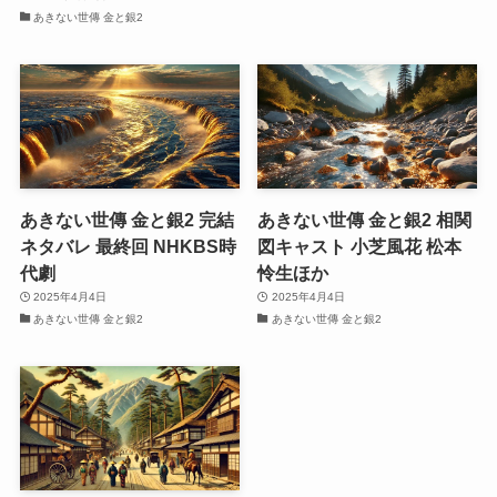
あきない世傳 金と銀2
あきない世傳 金と銀2 完結
あきない世傳 金と銀2 相関
ネタバレ 最終回 NHKBS時
図キャスト 小芝風花 松本
代劇
怜生ほか
2025年4月4日
2025年4月4日
あきない世傳 金と銀2
あきない世傳 金と銀2