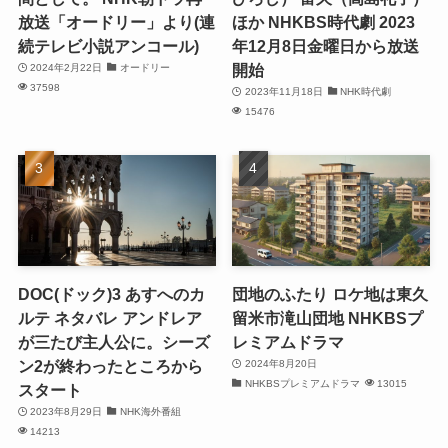
放送「オードリー」より(連
ほか NHKBS時代劇 2023
続テレビ小説アンコール)
年12月8日金曜日から放送
開始
2024年2月22日
オードリー
37598
2023年11月18日
NHK時代劇
15476
DOC(ドック)3 あすへのカ
団地のふたり ロケ地は東久
ルテ ネタバレ アンドレア
留米市滝山団地 NHKBSプ
が三たび主人公に。シーズ
レミアムドラマ
ン2が終わったところから
2024年8月20日
NHKBSプレミアムドラマ
13015
スタート
2023年8月29日
NHK海外番組
14213