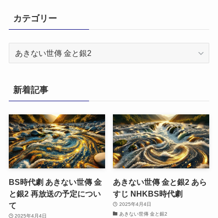
カテゴリー
カ
テ
ゴ
リ
新着記事
ー
BS時代劇 あきない世傳 金
あきない世傳 金と銀2 あら
と銀2 再放送の予定につい
すじ NHKBS時代劇
て
2025年4月4日
あきない世傳 金と銀2
2025年4月4日