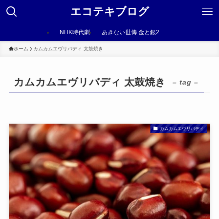
エコテキブログ
NHK時代劇
あきない世傳 金と銀2
ホーム
カムカムエヴリバディ 太鼓焼き
カムカムエヴリバディ 太鼓焼き
– tag –
カムカムエヴリバディ