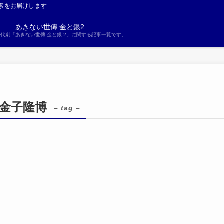
素をお届けします
あきない世傳 金と銀2
S時代劇「あきない世傳 金と銀 2」に関する記事一覧です。
 金子隆博
– tag –