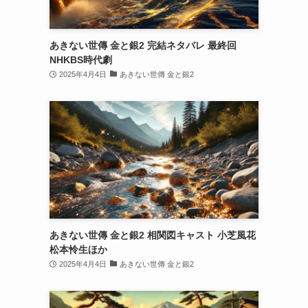
あきない世傳 金と銀2 完結ネタバレ 最終回
NHKBS時代劇
2025年4月4日
あきない世傳 金と銀2
あきない世傳 金と銀2 相関図キャスト 小芝風花
松本怜生ほか
2025年4月4日
あきない世傳 金と銀2