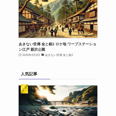
あきない世傳 金と銀2 ロケ地 ワープステーショ
ン江戸 親沢公園
2025年4月4日
あきない世傳 金と銀2
人気記事