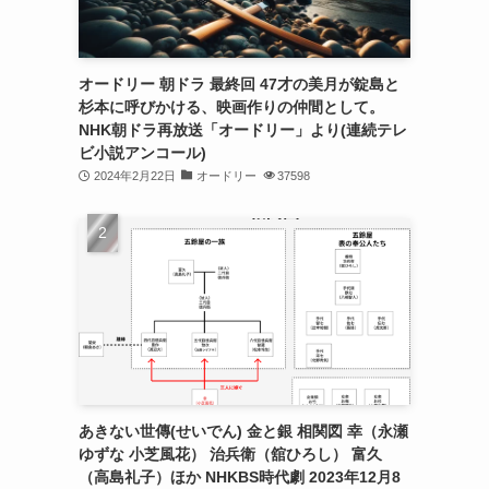
オードリー 朝ドラ 最終回 47才の美月が錠島と
杉本に呼びかける、映画作りの仲間として。
NHK朝ドラ再放送「オードリー」より(連続テレ
ビ小説アンコール)
2024年2月22日
オードリー
37598
あきない世傳(せいでん) 金と銀 相関図 幸（永瀬
ゆずな 小芝風花） 治兵衛（舘ひろし） 富久
（高島礼子）ほか NHKBS時代劇 2023年12月8