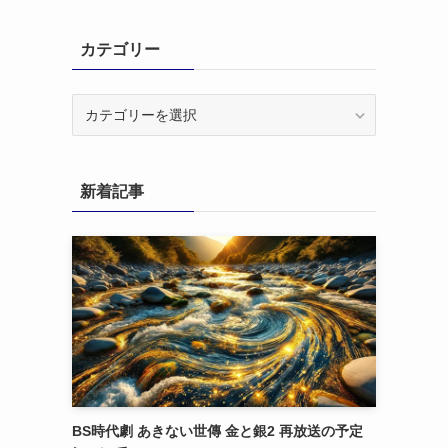
カテゴリー
カ
テ
ゴ
リ
新着記事
ー
BS時代劇 あきない世傳 金と銀2 再放送の予定