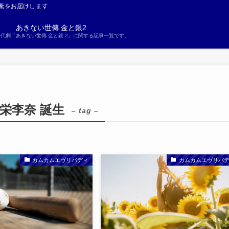
素をお届けします
あきない世傳 金と銀2
S時代劇「あきない世傳 金と銀 2」に関する記事一覧です。
栄李奈 誕生
– tag –
カムカムエヴリバディ
カムカムエヴリバ