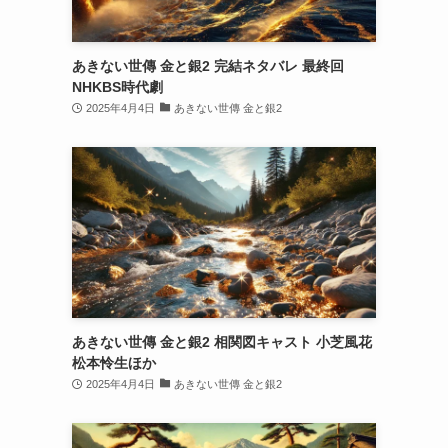
あきない世傳 金と銀2 完結ネタバレ 最終回
NHKBS時代劇
2025年4月4日
あきない世傳 金と銀2
あきない世傳 金と銀2 相関図キャスト 小芝風花
松本怜生ほか
2025年4月4日
あきない世傳 金と銀2