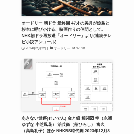
オードリー 朝ドラ 最終回 47才の美月が錠島と
杉本に呼びかける、映画作りの仲間として。
NHK朝ドラ再放送「オードリー」より(連続テレ
ビ小説アンコール)
2024年2月22日
オードリー
37598
あきない世傳(せいでん) 金と銀 相関図 幸（永瀬
ゆずな 小芝風花） 治兵衛（舘ひろし） 富久
（高島礼子）ほか NHKBS時代劇 2023年12月8