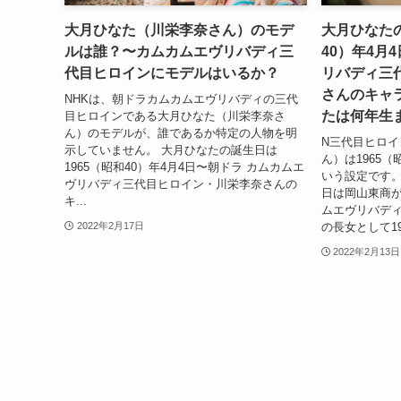
大月ひなた（川栄李奈さん）のモデ
大月ひなたの
ルは誰？〜カムカムエヴリバディ三
40）年4月
代目ヒロインにモデルはいるか？
リバディ三
さんのキャ
NHKは、朝ドラカムカムエヴリバディの三代
たは何年生
目ヒロインである大月ひなた（川栄李奈さ
ん）のモデルが、誰であるか特定の人物を明
N三代目ヒロ
示していません。 大月ひなたの誕生日は
ん）は1965（
1965（昭和40）年4月4日〜朝ドラ カムカムエ
いう設定です。 
ヴリバディ三代目ヒロイン・川栄李奈さんの
日は岡山東商が
キ...
ムエヴリバディ
の長女として19
2022年2月17日
2022年2月13日