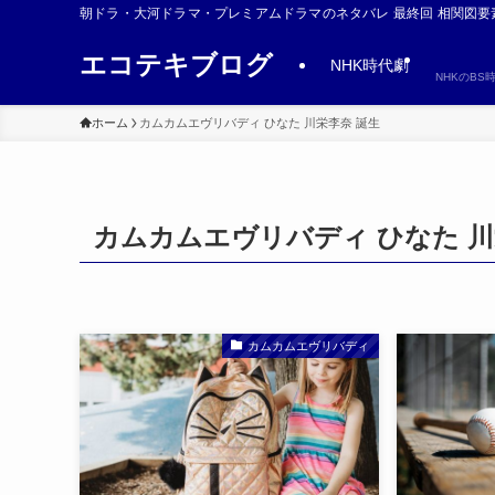
朝ドラ・大河ドラマ・プレミアムドラマのネタバレ 最終回 相関図要
エコテキブログ
NHK時代劇
NHKのB
ホーム
カムカムエヴリバディ ひなた 川栄李奈 誕生
カムカムエヴリバディ ひなた 川
カムカムエヴリバディ