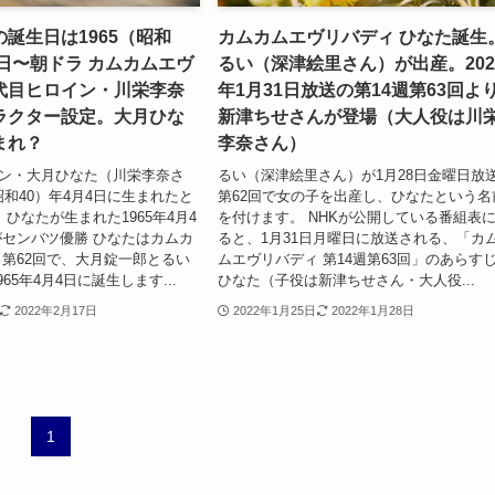
誕生日は1965（昭和
カムカムエヴリバディ ひなた誕生
4日〜朝ドラ カムカムエヴ
るい（深津絵里さん）が出産。202
代目ヒロイン・川栄李奈
年1月31日放送の第14週第63回よ
ラクター設定。大月ひな
新津ちせさんが登場（大人役は川
まれ？
李奈さん）
イン・大月ひなた（川栄李奈さ
るい（深津絵里さん）が1月28日金曜日放
昭和40）年4月4日に生まれたと
第62回で女の子を出産し、ひなたという名
ひなたが生まれた1965年4月4
を付けます。 NHKが公開している番組表
センバツ優勝 ひなたはカムカ
ると、1月31日月曜日に放送される、「カ
第62回で、大月錠一郎とるい
ムエヴリバディ 第14週第63回」のあらす
65年4月4日に誕生します...
ひなた（子役は新津ちせさん・大人役...
2022年2月17日
2022年1月25日
2022年1月28日
1