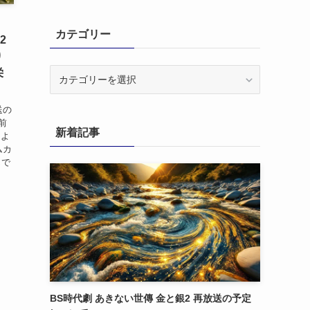
。
カテゴリー
2
り
カ
栄
テ
ゴ
送の
リ
前
新着記事
ー
によ
ムカ
じで
BS時代劇 あきない世傳 金と銀2 再放送の予定