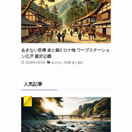
あきない世傳 金と銀2 ロケ地 ワープステーショ
ン江戸 親沢公園
2025年4月4日
あきない世傳 金と銀2
人気記事