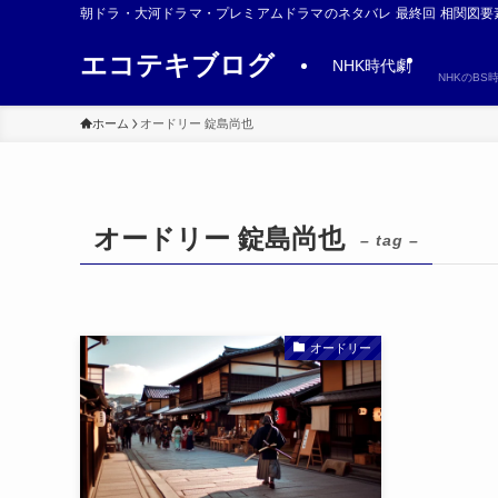
朝ドラ・大河ドラマ・プレミアムドラマのネタバレ 最終回 相関図要
エコテキブログ
NHK時代劇
NHKのB
ホーム
オードリー 錠島尚也
オードリー 錠島尚也
– tag –
オードリー