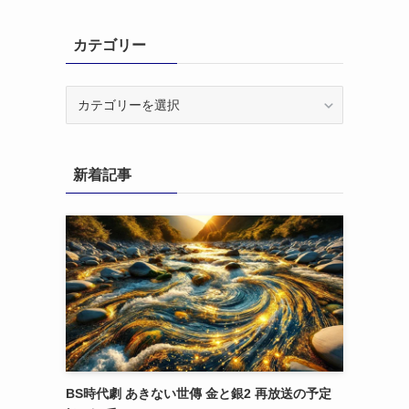
カテゴリー
カ
テ
ゴ
リ
新着記事
ー
BS時代劇 あきない世傳 金と銀2 再放送の予定