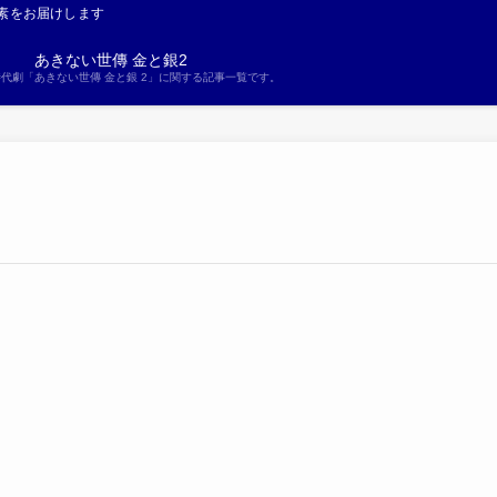
素をお届けします
あきない世傳 金と銀2
S時代劇「あきない世傳 金と銀 2」に関する記事一覧です。