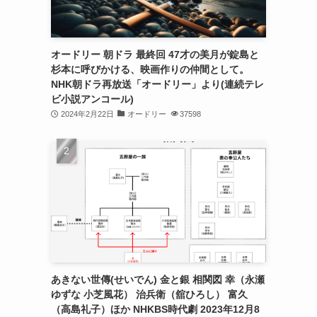
オードリー 朝ドラ 最終回 47才の美月が錠島と
杉本に呼びかける、映画作りの仲間として。
NHK朝ドラ再放送「オードリー」より(連続テレ
ビ小説アンコール)
2024年2月22日
オードリー
37598
あきない世傳(せいでん) 金と銀 相関図 幸（永瀬
ゆずな 小芝風花） 治兵衛（舘ひろし） 富久
（高島礼子）ほか NHKBS時代劇 2023年12月8