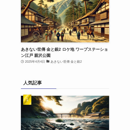
あきない世傳 金と銀2 ロケ地 ワープステーショ
ン江戸 親沢公園
2025年4月4日
あきない世傳 金と銀2
人気記事