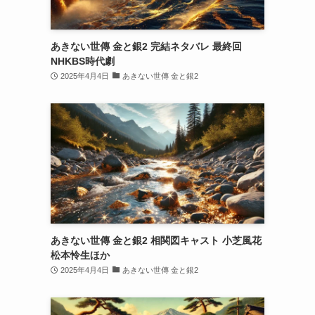
あきない世傳 金と銀2 完結ネタバレ 最終回
NHKBS時代劇
2025年4月4日
あきない世傳 金と銀2
あきない世傳 金と銀2 相関図キャスト 小芝風花
松本怜生ほか
2025年4月4日
あきない世傳 金と銀2