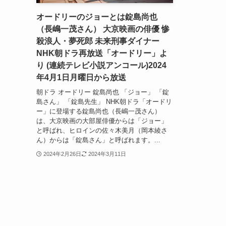
オードリーのジョーとは錠島尚也
（長嶋一茂さん） 大京映画の俳優 惨
殺浪人・夢死郎 未来刑事ダイナー
NHK朝ドラ再放送「オードリー」よ
り (連続テレビ小説アンコール)2024
年4月1日月曜日から放送
朝ドラ オードリー 錠島尚也 「ジョー」 「錠
島さん」 「錠島先生」 NHK朝ドラ「オードリ
ー」に登場する錠島尚也（長嶋一茂さん）
は、大京映画の大部屋俳優からは「ジョー」
と呼ばれ、ヒロインの佐々木美月（岡本綾さ
ん）からは「錠島さん」と呼ばれます。...
2024年2月26日
2024年3月11日