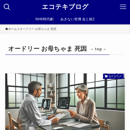
エコテキブログ
NHK時代劇
あきない世傳 金と銀2
ホーム
オードリー お母ちゃま 死因
オードリー お母ちゃま 死因
– tag –
オードリー