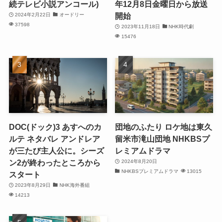
続テレビ小説アンコール)
年12月8日金曜日から放送
開始
2024年2月22日
オードリー
37598
2023年11月18日
NHK時代劇
15476
DOC(ドック)3 あすへのカ
団地のふたり ロケ地は東久
ルテ ネタバレ アンドレア
留米市滝山団地 NHKBSプ
が三たび主人公に。シーズ
レミアムドラマ
ン2が終わったところから
2024年8月20日
NHKBSプレミアムドラマ
13015
スタート
2023年8月29日
NHK海外番組
14213