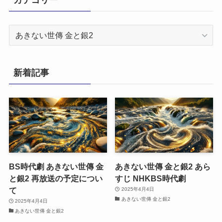
カ
テ
ゴ
リ
新着記事
ー
BS時代劇 あきない世傳 金
あきない世傳 金と銀2 あら
と銀2 再放送の予定につい
すじ NHKBS時代劇
て
2025年4月4日
あきない世傳 金と銀2
2025年4月4日
あきない世傳 金と銀2