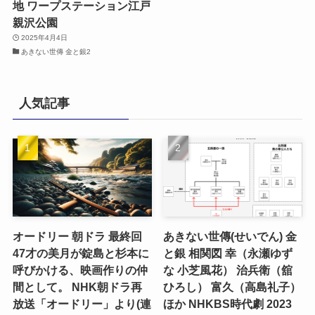
地 ワープステーション江戸
親沢公園
2025年4月4日
あきない世傳 金と銀2
人気記事
オードリー 朝ドラ 最終回
あきない世傳(せいでん) 金
47才の美月が錠島と杉本に
と銀 相関図 幸（永瀬ゆず
呼びかける、映画作りの仲
な 小芝風花） 治兵衛（舘
間として。 NHK朝ドラ再
ひろし） 富久（高島礼子）
放送「オードリー」より(連
ほか NHKBS時代劇 2023