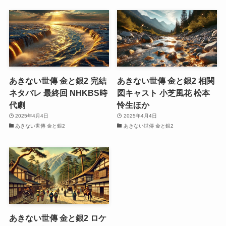
あきない世傳 金と銀2 完結
あきない世傳 金と銀2 相関
ネタバレ 最終回 NHKBS時
図キャスト 小芝風花 松本
代劇
怜生ほか
2025年4月4日
2025年4月4日
あきない世傳 金と銀2
あきない世傳 金と銀2
あきない世傳 金と銀2 ロケ