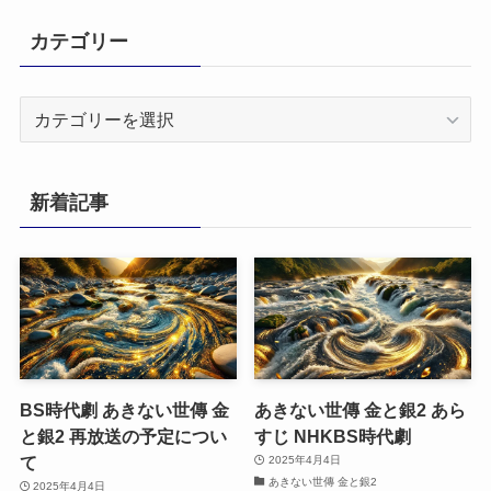
カテゴリー
カ
テ
ゴ
リ
新着記事
ー
BS時代劇 あきない世傳 金
あきない世傳 金と銀2 あら
と銀2 再放送の予定につい
すじ NHKBS時代劇
て
2025年4月4日
あきない世傳 金と銀2
2025年4月4日