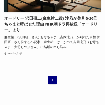
オードリー 沢田研二(麻生祐二役) 滝乃が美月をお母
ちゃまと呼ばせた理由 NHK朝ドラ再放送「オードリ
ー」より
麻生祐二(沢田研二さん) お母ちゃま（吉岡滝乃）が別れた男性 沢
田研二さん扮する小説家・麻生祐二は、かつて吉岡滝乃（お母ち
ゃま・大竹しのぶさん）に結婚の申し込み...
2024年3月5日
1