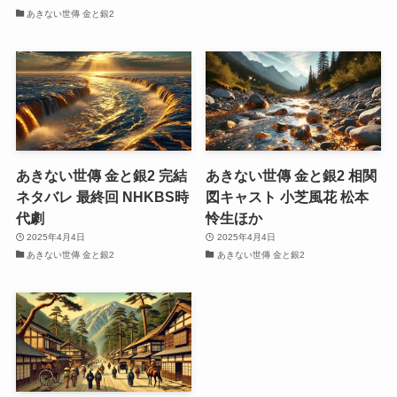
あきない世傳 金と銀2
あきない世傳 金と銀2 完結
あきない世傳 金と銀2 相関
ネタバレ 最終回 NHKBS時
図キャスト 小芝風花 松本
代劇
怜生ほか
2025年4月4日
2025年4月4日
あきない世傳 金と銀2
あきない世傳 金と銀2