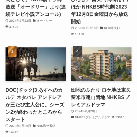
放送「オードリー」より(連
ほか NHKBS時代劇 2023
続テレビ小説アンコール)
年12月8日金曜日から放送
開始
2024年2月22日
オードリー
37598
2023年11月18日
NHK時代劇
15478
DOC(ドック)3 あすへのカ
団地のふたり ロケ地は東久
ルテ ネタバレ アンドレア
留米市滝山団地 NHKBSプ
が三たび主人公に。シーズ
レミアムドラマ
ン2が終わったところから
2024年8月20日
NHKBSプレミアムドラマ
13016
スタート
2023年8月29日
NHK海外番組
14216