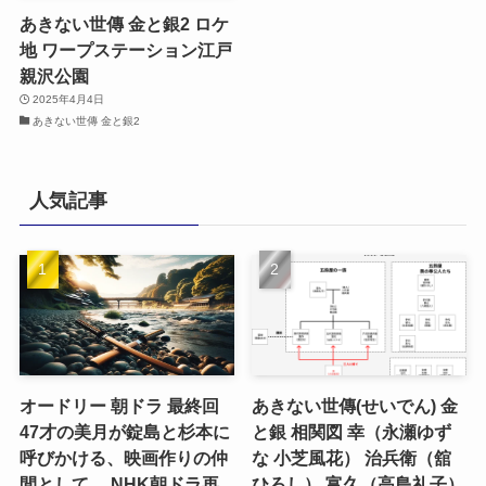
あきない世傳 金と銀2 ロケ
地 ワープステーション江戸
親沢公園
2025年4月4日
あきない世傳 金と銀2
人気記事
オードリー 朝ドラ 最終回
あきない世傳(せいでん) 金
47才の美月が錠島と杉本に
と銀 相関図 幸（永瀬ゆず
呼びかける、映画作りの仲
な 小芝風花） 治兵衛（舘
間として。 NHK朝ドラ再
ひろし） 富久（高島礼子）