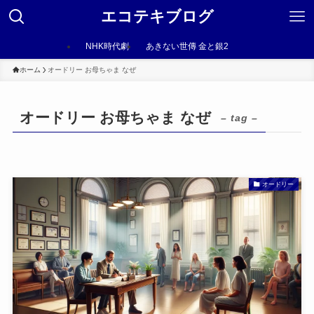
エコテキブログ
NHK時代劇
あきない世傳 金と銀2
ホーム
オードリー お母ちゃま なぜ
オードリー お母ちゃま なぜ
– tag –
オードリー