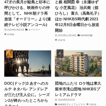
47才の美月が錠島と杉本に
と銀 相関図 幸（永瀬ゆず
呼びかける、映画作りの仲
な 小芝風花） 治兵衛（舘
間として。 NHK朝ドラ再
ひろし） 富久（高島礼子）
放送「オードリー」より(連
ほか NHKBS時代劇 2023
続テレビ小説アンコール)
年12月8日金曜日から放送
開始
2024年2月22日
オードリー
37598
2023年11月18日
NHK時代劇
15478
DOC(ドック)3 あすへのカ
団地のふたり ロケ地は東久
ルテ ネタバレ アンドレア
留米市滝山団地 NHKBSプ
が三たび主人公に。シーズ
レミアムドラマ
ン2が終わったところから
2024年8月20日
NHKBSプレミアムドラマ
13016