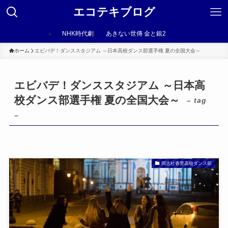
エコテキブログ
NHK時代劇
あきない世傳 金と銀2
ホーム
エビバデ！ダンススタジアム ～日本高校ダンス部選手権 夏の全国大会～
エビバデ！ダンススタジアム ～日本高
校ダンス部選手権 夏の全国大会～
– tag
–
同志社香里高校ダンス部