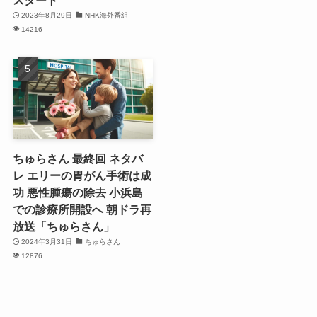
スタート
2023年8月29日
NHK海外番組
14216
ちゅらさん 最終回 ネタバ
レ エリーの胃がん手術は成
功 悪性腫瘍の除去 小浜島
での診療所開設へ 朝ドラ再
放送「ちゅらさん」
2024年3月31日
ちゅらさん
12876