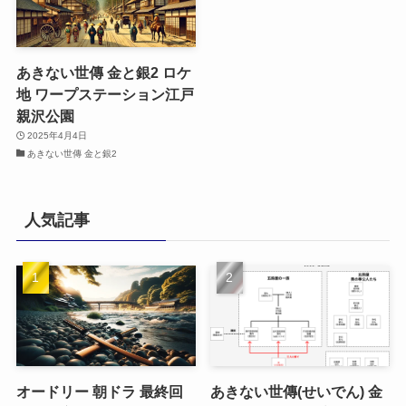
あきない世傳 金と銀2 ロケ
地 ワープステーション江戸
親沢公園
2025年4月4日
あきない世傳 金と銀2
人気記事
オードリー 朝ドラ 最終回
あきない世傳(せいでん) 金