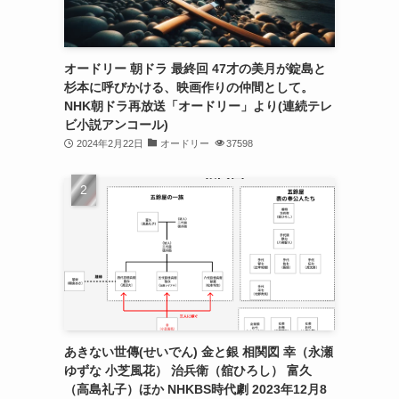
オードリー 朝ドラ 最終回 47才の美月が錠島と
杉本に呼びかける、映画作りの仲間として。
NHK朝ドラ再放送「オードリー」より(連続テレ
ビ小説アンコール)
2024年2月22日
オードリー
37598
あきない世傳(せいでん) 金と銀 相関図 幸（永瀬
ゆずな 小芝風花） 治兵衛（舘ひろし） 富久
（高島礼子）ほか NHKBS時代劇 2023年12月8