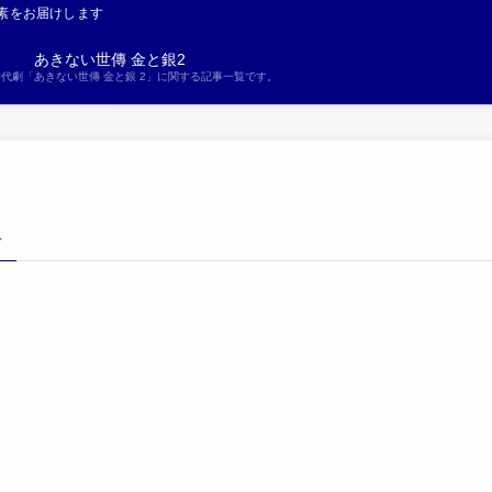
素をお届けします
あきない世傳 金と銀2
S時代劇「あきない世傳 金と銀 2」に関する記事一覧です。
–