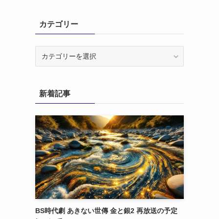
カテゴリー
カ
テ
ゴ
リ
新着記事
ー
BS時代劇 あきない世傳 金と銀2 再放送の予定