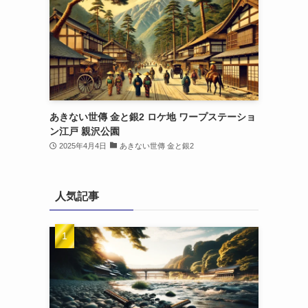
あきない世傳 金と銀2 ロケ地 ワープステーショ
ン江戸 親沢公園
2025年4月4日
あきない世傳 金と銀2
人気記事