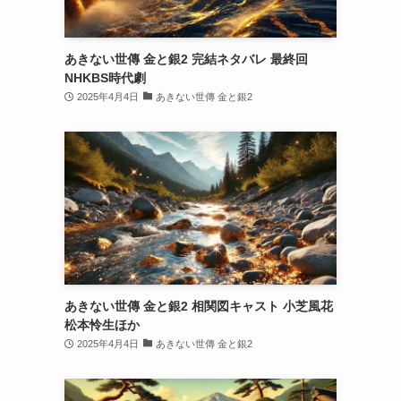
あきない世傳 金と銀2 完結ネタバレ 最終回
NHKBS時代劇
2025年4月4日
あきない世傳 金と銀2
あきない世傳 金と銀2 相関図キャスト 小芝風花
松本怜生ほか
2025年4月4日
あきない世傳 金と銀2