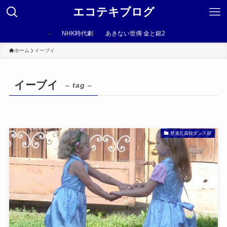
エコテキブログ
NHK時代劇
あきない世傳 金と銀2
ホーム
イーブイ
イーブイ
– tag –
登美丘高校ダンス部