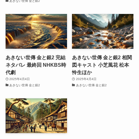
あきない世傳 金と銀2
あきない世傳 金と銀2 完結
あきない世傳 金と銀2 相関
ネタバレ 最終回 NHKBS時
図キャスト 小芝風花 松本
代劇
怜生ほか
2025年4月4日
2025年4月4日
あきない世傳 金と銀2
あきない世傳 金と銀2