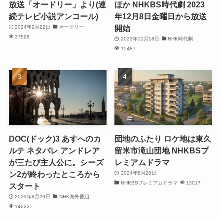
放送「オードリー」より(連
ほか NHKBS時代劇 2023
続テレビ小説アンコール)
年12月8日金曜日から放送
開始
2024年2月22日
オードリー
37598
2023年11月18日
NHK時代劇
15487
DOC(ドック)3 あすへのカ
団地のふたり ロケ地は東久
ルテ ネタバレ アンドレア
留米市滝山団地 NHKBSプ
が三たび主人公に。シーズ
レミアムドラマ
ン2が終わったところから
2024年8月20日
NHKBSプレミアムドラマ
13017
スタート
2023年8月29日
NHK海外番組
14222