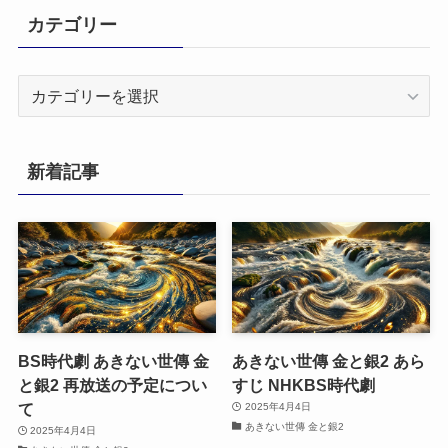
カテゴリー
カ
テ
ゴ
リ
新着記事
ー
BS時代劇 あきない世傳 金
あきない世傳 金と銀2 あら
と銀2 再放送の予定につい
すじ NHKBS時代劇
て
2025年4月4日
あきない世傳 金と銀2
2025年4月4日