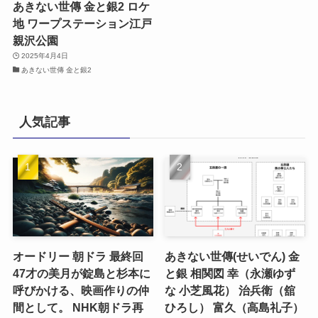
あきない世傳 金と銀2 ロケ
地 ワープステーション江戸
親沢公園
2025年4月4日
あきない世傳 金と銀2
人気記事
オードリー 朝ドラ 最終回
あきない世傳(せいでん) 金
47才の美月が錠島と杉本に
と銀 相関図 幸（永瀬ゆず
呼びかける、映画作りの仲
な 小芝風花） 治兵衛（舘
間として。 NHK朝ドラ再
ひろし） 富久（高島礼子）