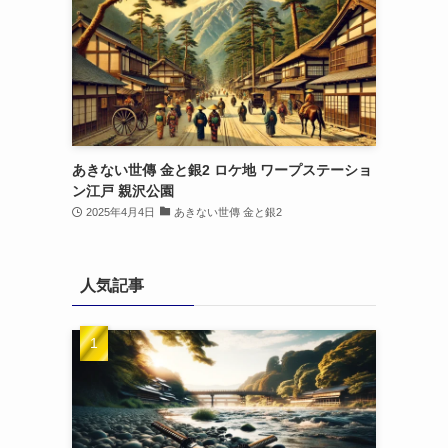
あきない世傳 金と銀2 ロケ地 ワープステーショ
ン江戸 親沢公園
2025年4月4日
あきない世傳 金と銀2
人気記事