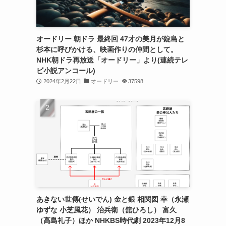
オードリー 朝ドラ 最終回 47才の美月が錠島と
杉本に呼びかける、映画作りの仲間として。
NHK朝ドラ再放送「オードリー」より(連続テレ
ビ小説アンコール)
2024年2月22日
オードリー
37598
あきない世傳(せいでん) 金と銀 相関図 幸（永瀬
ゆずな 小芝風花） 治兵衛（舘ひろし） 富久
（高島礼子）ほか NHKBS時代劇 2023年12月8