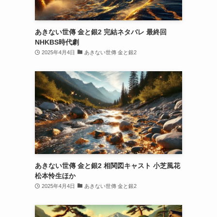
あきない世傳 金と銀2 完結ネタバレ 最終回
NHKBS時代劇
2025年4月4日
あきない世傳 金と銀2
あきない世傳 金と銀2 相関図キャスト 小芝風花
松本怜生ほか
2025年4月4日
あきない世傳 金と銀2