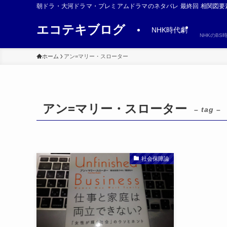
朝ドラ・大河ドラマ・プレミアムドラマのネタバレ 最終回 相関図要
エコテキブログ
NHK時代劇
NHKのB
ホーム
アン=マリー・スローター
アン=マリー・スローター
– tag –
社会保障論