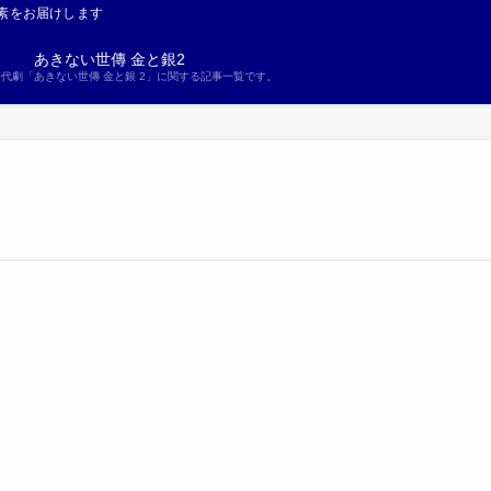
素をお届けします
あきない世傳 金と銀2
S時代劇「あきない世傳 金と銀 2」に関する記事一覧です。