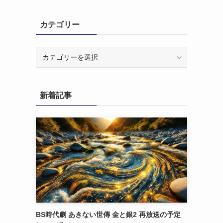
カテゴリー
カ
テ
ゴ
リ
新着記事
ー
BS時代劇 あきない世傳 金と銀2 再放送の予定