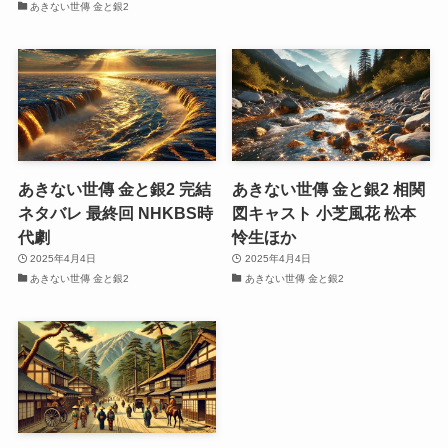
あきない世傳 金と銀2
あきない世傳 金と銀2 完結
あきない世傳 金と銀2 相関
ネタバレ 最終回 NHKBS時
図キャスト 小芝風花 松本
代劇
怜生ほか
2025年4月4日
2025年4月4日
あきない世傳 金と銀2
あきない世傳 金と銀2