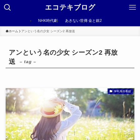
エコテキブログ
NHK時代劇
あきない世傳 金と銀2
ホーム
アンという名の少女 シーズン2 再放送
アンという名の少女 シーズン2 再放
送
– tag –
NHK海外番組