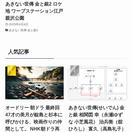
あきない世傳 金と銀2 ロケ
地 ワープステーション江戸
親沢公園
2025年4月4日
あきない世傳 金と銀2
人気記事
オードリー 朝ドラ 最終回
あきない世傳(せいでん) 金
47才の美月が錠島と杉本に
と銀 相関図 幸（永瀬ゆず
呼びかける、映画作りの仲
な 小芝風花） 治兵衛（舘
間として。 NHK朝ドラ再
ひろし） 富久（高島礼子）