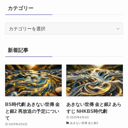
カテゴリー
カ
テ
ゴ
リ
新着記事
ー
BS時代劇 あきない世傳 金
あきない世傳 金と銀2 あら
と銀2 再放送の予定につい
すじ NHKBS時代劇
て
2025年4月4日
あきない世傳 金と銀2
2025年4月4日