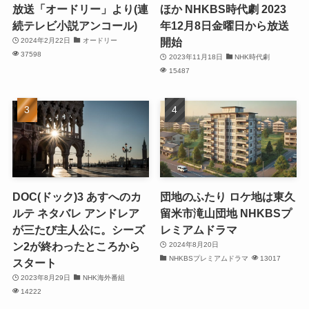
放送「オードリー」より(連
ほか NHKBS時代劇 2023
続テレビ小説アンコール)
年12月8日金曜日から放送
開始
2024年2月22日
オードリー
37598
2023年11月18日
NHK時代劇
15487
DOC(ドック)3 あすへのカ
団地のふたり ロケ地は東久
ルテ ネタバレ アンドレア
留米市滝山団地 NHKBSプ
が三たび主人公に。シーズ
レミアムドラマ
ン2が終わったところから
2024年8月20日
NHKBSプレミアムドラマ
13017
スタート
2023年8月29日
NHK海外番組
14222