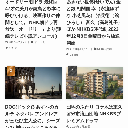
オードリー 朝ドラ 最終回
あきない世傳(せいでん) 金
47才の美月が錠島と杉本に
と銀 相関図 幸（永瀬ゆず
呼びかける、映画作りの仲
な 小芝風花） 治兵衛（舘
間として。 NHK朝ドラ再
ひろし） 富久（高島礼子）
放送「オードリー」より(連
ほか NHKBS時代劇 2023
続テレビ小説アンコール)
年12月8日金曜日から放送
開始
2024年2月22日
オードリー
37598
2023年11月18日
NHK時代劇
15485
DOC(ドック)3 あすへのカ
団地のふたり ロケ地は東久
ルテ ネタバレ アンドレア
留米市滝山団地 NHKBSプ
が三たび主人公に。シーズ
レミアムドラマ
ン2が終わったところから
2024年8月20日