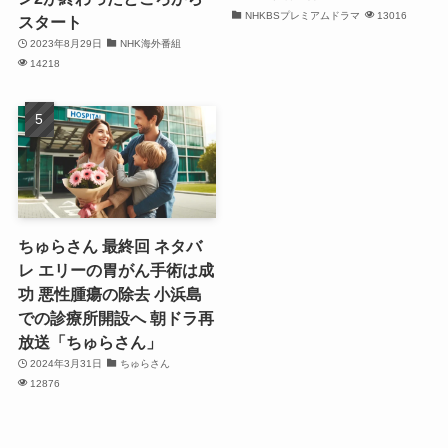
NHKBSプレミアムドラマ
13016
スタート
2023年8月29日
NHK海外番組
14218
ちゅらさん 最終回 ネタバ
レ エリーの胃がん手術は成
功 悪性腫瘍の除去 小浜島
での診療所開設へ 朝ドラ再
放送「ちゅらさん」
2024年3月31日
ちゅらさん
12876