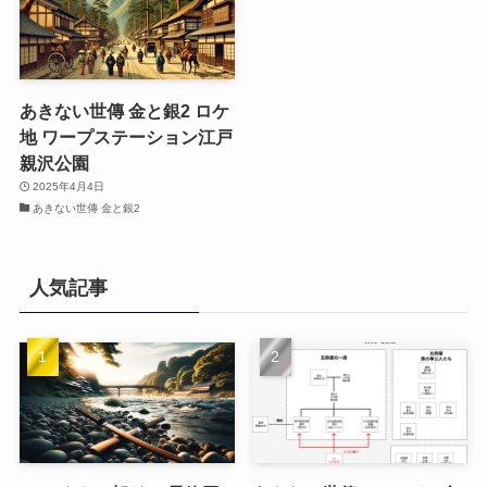
あきない世傳 金と銀2 ロケ
地 ワープステーション江戸
親沢公園
2025年4月4日
あきない世傳 金と銀2
人気記事