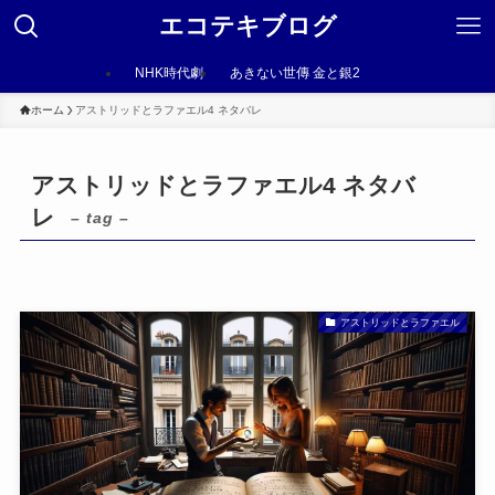
エコテキブログ
NHK時代劇
あきない世傳 金と銀2
ホーム
アストリッドとラファエル4 ネタバレ
アストリッドとラファエル4 ネタバ
レ
– tag –
アストリッドとラファエル