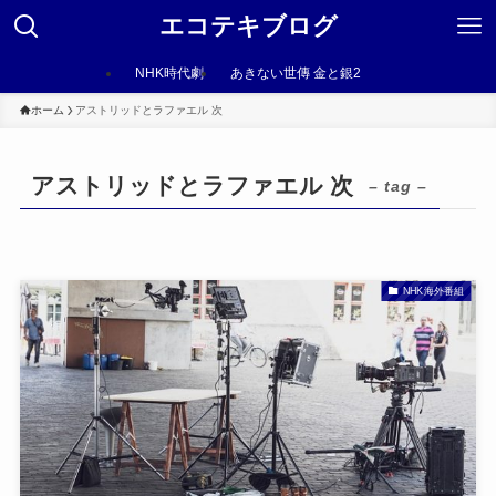
エコテキブログ
NHK時代劇
あきない世傳 金と銀2
ホーム
アストリッドとラファエル 次
アストリッドとラファエル 次
– tag –
NHK海外番組