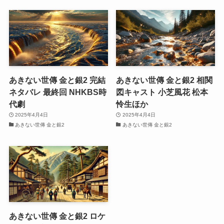
あきない世傳 金と銀2 完結
あきない世傳 金と銀2 相関
ネタバレ 最終回 NHKBS時
図キャスト 小芝風花 松本
代劇
怜生ほか
2025年4月4日
2025年4月4日
あきない世傳 金と銀2
あきない世傳 金と銀2
あきない世傳 金と銀2 ロケ