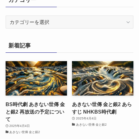
カ
テ
ゴ
リ
新着記事
ー
BS時代劇 あきない世傳 金
あきない世傳 金と銀2 あら
と銀2 再放送の予定につい
すじ NHKBS時代劇
て
2025年4月4日
あきない世傳 金と銀2
2025年4月4日
あきない世傳 金と銀2