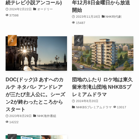
続テレビ小説アンコール)
年12月8日金曜日から放送
開始
2024年2月22日
オードリー
37598
2023年11月18日
NHK時代劇
15487
DOC(ドック)3 あすへのカ
団地のふたり ロケ地は東久
ルテ ネタバレ アンドレア
留米市滝山団地 NHKBSプ
が三たび主人公に。シーズ
レミアムドラマ
ン2が終わったところから
2024年8月20日
NHKBSプレミアムドラマ
13017
スタート
2023年8月29日
NHK海外番組
14222