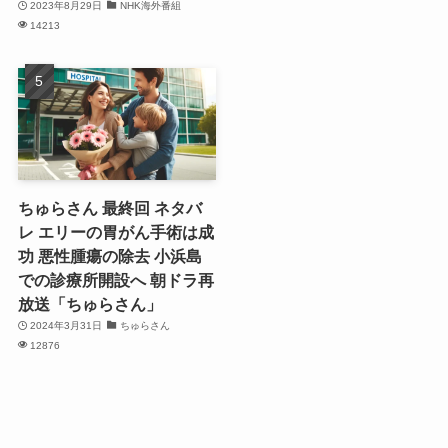
2023年8月29日
NHK海外番組
14213
ちゅらさん 最終回 ネタバ
レ エリーの胃がん手術は成
功 悪性腫瘍の除去 小浜島
での診療所開設へ 朝ドラ再
放送「ちゅらさん」
2024年3月31日
ちゅらさん
12876