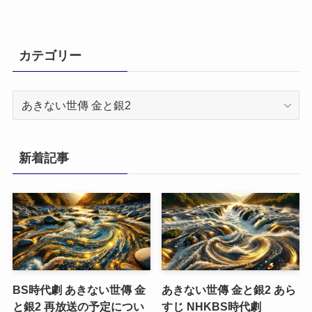
カテゴリー
カ
テ
ゴ
リ
新着記事
ー
BS時代劇 あきない世傳 金
あきない世傳 金と銀2 あら
と銀2 再放送の予定につい
すじ NHKBS時代劇