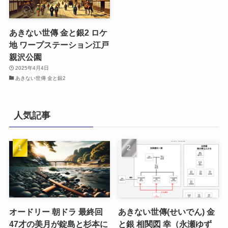
あきない世傳 金と銀2 ロケ
地 ワープステーション江戸
親沢公園
2025年4月4日
あきない世傳 金と銀2
人気記事
オードリー 朝ドラ 最終回
あきない世傳(せいでん) 金
47才の美月が錠島と杉本に
と銀 相関図 幸（永瀬ゆず