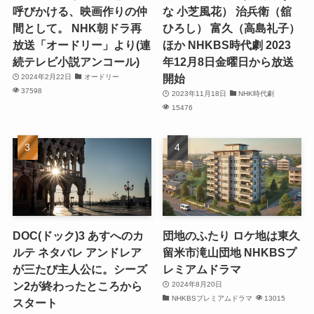
呼びかける、映画作りの仲
な 小芝風花） 治兵衛（舘
間として。 NHK朝ドラ再
ひろし） 富久（高島礼子）
放送「オードリー」より(連
ほか NHKBS時代劇 2023
続テレビ小説アンコール)
年12月8日金曜日から放送
開始
2024年2月22日
オードリー
37598
2023年11月18日
NHK時代劇
15476
DOC(ドック)3 あすへのカ
団地のふたり ロケ地は東久
ルテ ネタバレ アンドレア
留米市滝山団地 NHKBSプ
が三たび主人公に。シーズ
レミアムドラマ
ン2が終わったところから
2024年8月20日
NHKBSプレミアムドラマ
13015
スタート