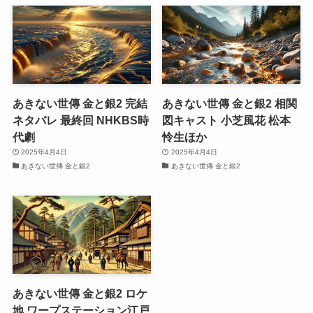
あきない世傳 金と銀2 完結
あきない世傳 金と銀2 相関
ネタバレ 最終回 NHKBS時
図キャスト 小芝風花 松本
代劇
怜生ほか
2025年4月4日
2025年4月4日
あきない世傳 金と銀2
あきない世傳 金と銀2
あきない世傳 金と銀2 ロケ
地 ワープステーション江戸