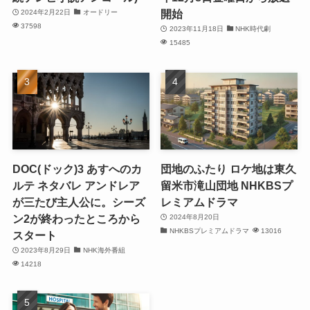
開始
2024年2月22日
オードリー
37598
2023年11月18日
NHK時代劇
15485
DOC(ドック)3 あすへのカ
団地のふたり ロケ地は東久
ルテ ネタバレ アンドレア
留米市滝山団地 NHKBSプ
が三たび主人公に。シーズ
レミアムドラマ
ン2が終わったところから
2024年8月20日
NHKBSプレミアムドラマ
13016
スタート
2023年8月29日
NHK海外番組
14218