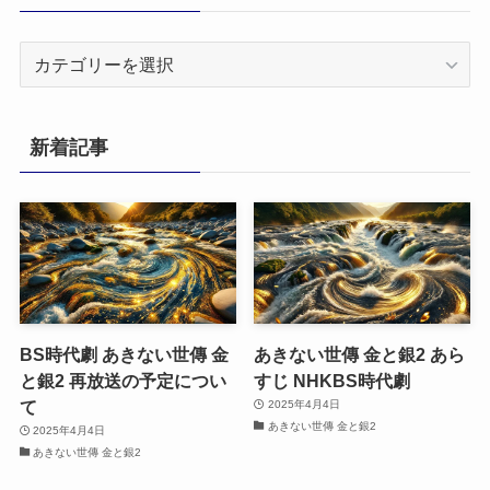
カ
テ
ゴ
リ
新着記事
ー
BS時代劇 あきない世傳 金
あきない世傳 金と銀2 あら
と銀2 再放送の予定につい
すじ NHKBS時代劇
て
2025年4月4日
あきない世傳 金と銀2
2025年4月4日
あきない世傳 金と銀2