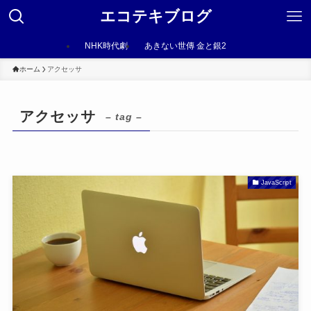
エコテキブログ
NHK時代劇
あきない世傳 金と銀2
ホーム
アクセッサ
アクセッサ
– tag –
JavaScript