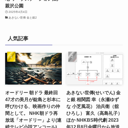
親沢公園
2025年4月4日
あきない世傳 金と銀2
人気記事
オードリー 朝ドラ 最終回
あきない世傳(せいでん) 金
47才の美月が錠島と杉本に
と銀 相関図 幸（永瀬ゆず
呼びかける、映画作りの仲
な 小芝風花） 治兵衛（舘
間として。 NHK朝ドラ再
ひろし） 富久（高島礼子）
放送「オードリー」より(連
ほか NHKBS時代劇 2023
続テレビ小説アンコール)
年12月8日金曜日から放送