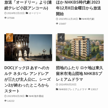
放送「オードリー」より(連
ほか NHKBS時代劇 2023
続テレビ小説アンコール)
年12月8日金曜日から放送
開始
2024年2月22日
オードリー
37598
2023年11月18日
NHK時代劇
15487
DOC(ドック)3 あすへのカ
団地のふたり ロケ地は東久
ルテ ネタバレ アンドレア
留米市滝山団地 NHKBSプ
が三たび主人公に。シーズ
レミアムドラマ
ン2が終わったところから
2024年8月20日
NHKBSプレミアムドラマ
13017
スタート
2023年8月29日
NHK海外番組
14222