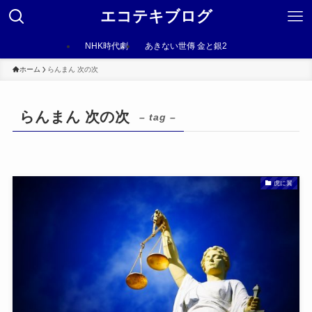
エコテキブログ
NHK時代劇
あきない世傳 金と銀2
ホーム
らんまん 次の次
らんまん 次の次
– tag –
虎に翼