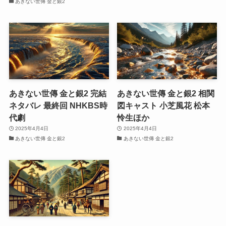
あきない世傳 金と銀2
あきない世傳 金と銀2 完結
あきない世傳 金と銀2 相関
ネタバレ 最終回 NHKBS時
図キャスト 小芝風花 松本
代劇
怜生ほか
2025年4月4日
2025年4月4日
あきない世傳 金と銀2
あきない世傳 金と銀2