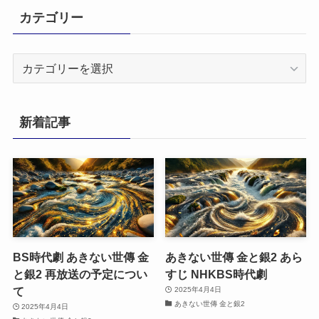
カテゴリー
カ
テ
ゴ
リ
新着記事
ー
BS時代劇 あきない世傳 金
あきない世傳 金と銀2 あら
と銀2 再放送の予定につい
すじ NHKBS時代劇
て
2025年4月4日
あきない世傳 金と銀2
2025年4月4日