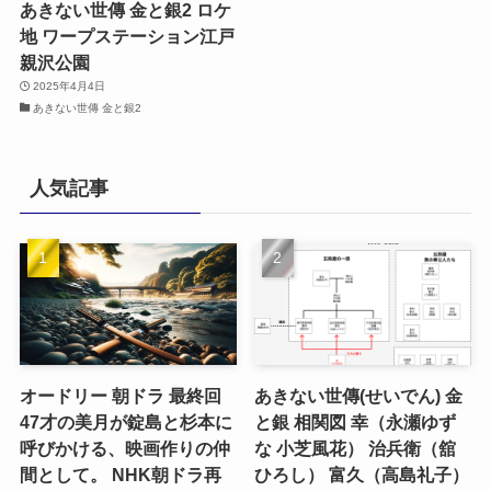
あきない世傳 金と銀2 ロケ
地 ワープステーション江戸
親沢公園
2025年4月4日
あきない世傳 金と銀2
人気記事
オードリー 朝ドラ 最終回
あきない世傳(せいでん) 金
47才の美月が錠島と杉本に
と銀 相関図 幸（永瀬ゆず
呼びかける、映画作りの仲
な 小芝風花） 治兵衛（舘
間として。 NHK朝ドラ再
ひろし） 富久（高島礼子）