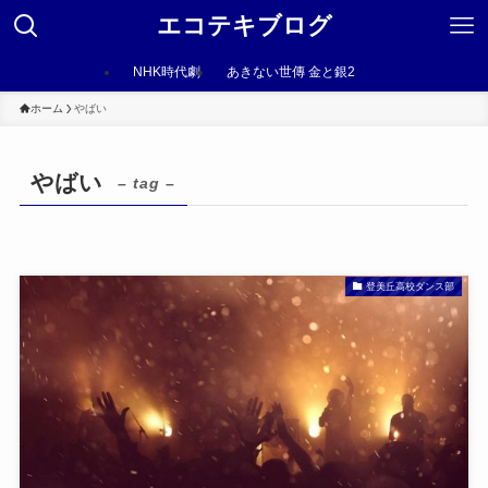
エコテキブログ
NHK時代劇
あきない世傳 金と銀2
ホーム
やばい
やばい
– tag –
登美丘高校ダンス部