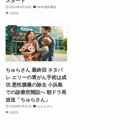
スタート
2023年8月29日
NHK海外番組
14216
ちゅらさん 最終回 ネタバ
レ エリーの胃がん手術は成
功 悪性腫瘍の除去 小浜島
での診療所開設へ 朝ドラ再
放送「ちゅらさん」
2024年3月31日
ちゅらさん
12876