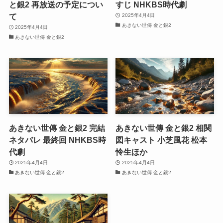
と銀2 再放送の予定につい
すじ NHKBS時代劇
て
2025年4月4日
あきない世傳 金と銀2
2025年4月4日
あきない世傳 金と銀2
あきない世傳 金と銀2 完結
あきない世傳 金と銀2 相関
ネタバレ 最終回 NHKBS時
図キャスト 小芝風花 松本
代劇
怜生ほか
2025年4月4日
2025年4月4日
あきない世傳 金と銀2
あきない世傳 金と銀2