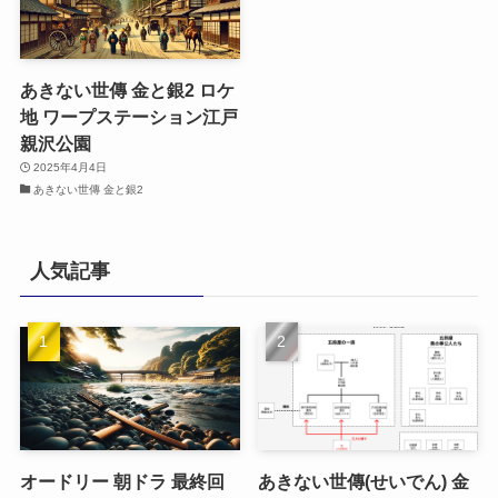
あきない世傳 金と銀2 ロケ
地 ワープステーション江戸
親沢公園
2025年4月4日
あきない世傳 金と銀2
人気記事
オードリー 朝ドラ 最終回
あきない世傳(せいでん) 金