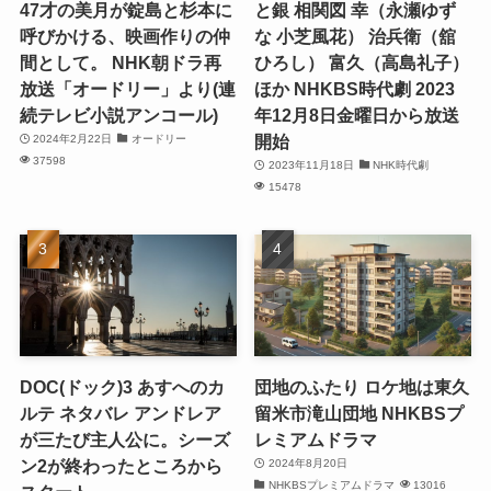
47才の美月が錠島と杉本に
と銀 相関図 幸（永瀬ゆず
呼びかける、映画作りの仲
な 小芝風花） 治兵衛（舘
間として。 NHK朝ドラ再
ひろし） 富久（高島礼子）
放送「オードリー」より(連
ほか NHKBS時代劇 2023
続テレビ小説アンコール)
年12月8日金曜日から放送
開始
2024年2月22日
オードリー
37598
2023年11月18日
NHK時代劇
15478
DOC(ドック)3 あすへのカ
団地のふたり ロケ地は東久
ルテ ネタバレ アンドレア
留米市滝山団地 NHKBSプ
が三たび主人公に。シーズ
レミアムドラマ
ン2が終わったところから
2024年8月20日
NHKBSプレミアムドラマ
13016