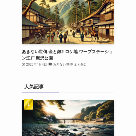
あきない世傳 金と銀2 ロケ地 ワープステーショ
ン江戸 親沢公園
2025年4月4日
あきない世傳 金と銀2
人気記事