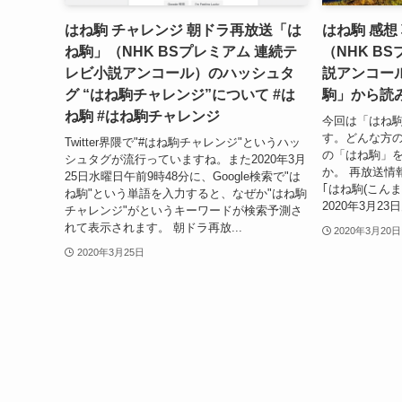
はね駒 チャレンジ 朝ドラ再放送「は
はね駒 感想
ね駒」（NHK BSプレミアム 連続テ
（NHK B
レビ小説アンコール）のハッシュタ
説アンコー
グ “はね駒チャレンジ”について #は
駒」から読み
ね駒 #はね駒チャレンジ
今回は「はね
す。どんな方
Twitter界隈で"#はね駒チャレンジ"というハッ
の「はね駒」
シュタグが流行っていますね。また2020年3月
か。 再放送情
25日水曜日午前9時48分に、Google検索で"は
｢はね駒(こんま)
ね駒"という単語を入力すると、なぜか"はね駒
2020年3月23
チャレンジ"がというキーワードが検索予測さ
れて表示されます。 朝ドラ再放...
2020年3月20日
2020年3月25日