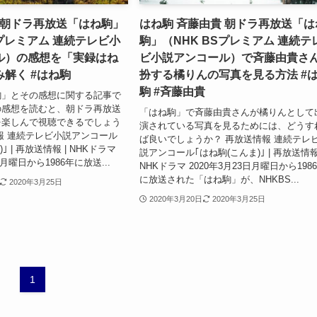
 朝ドラ再放送「はね駒」
はね駒 斉藤由貴 朝ドラ再放送「は
Sプレミアム 連続テレビ小
駒」（NHK BSプレミアム 連続テ
ル）の感想を「実録はね
ビ小説アンコール）で斉藤由貴さ
解く #はね駒
扮する橘りんの写真を見る方法 #
駒 #斉藤由貴
駒」とその感想に関する記事で
の感想を読むと、朝ドラ再放送
「はね駒」で斉藤由貴さんが橘りんとして
を楽しんで視聴できるでしょう
演されている写真を見るためには、どうす
報 連続テレビ小説アンコール
ば良いでしょうか？ 再放送情報 連続テレ
｣ | 再放送情報 | NHKドラマ
説アンコール｢はね駒(こんま)｣ | 再放送情報
日月曜日から1986年に放送...
NHKドラマ 2020年3月23日月曜日から198
に放送された「はね駒」が、NHKBS...
2020年3月25日
2020年3月20日
2020年3月25日
1