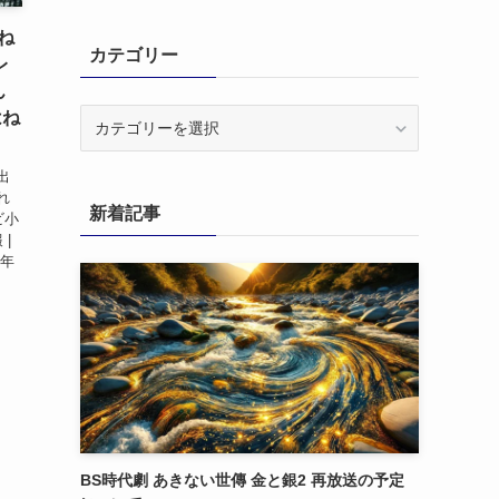
ね
カテゴリー
レ
ん
カ
はね
テ
ゴ
出
リ
れ
新着記事
ー
ビ小
 |
6年
BS時代劇 あきない世傳 金と銀2 再放送の予定