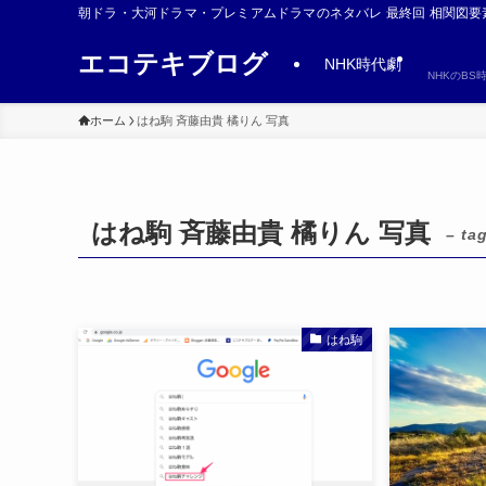
朝ドラ・大河ドラマ・プレミアムドラマのネタバレ 最終回 相関図要
エコテキブログ
NHK時代劇
NHKのB
ホーム
はね駒 斉藤由貴 橘りん 写真
はね駒 斉藤由貴 橘りん 写真
– ta
はね駒