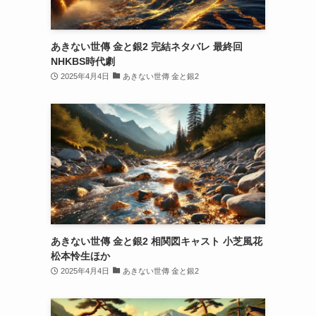
あきない世傳 金と銀2 完結ネタバレ 最終回
NHKBS時代劇
2025年4月4日
あきない世傳 金と銀2
あきない世傳 金と銀2 相関図キャスト 小芝風花
松本怜生ほか
2025年4月4日
あきない世傳 金と銀2