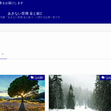
素をお届けします
あきない世傳 金と銀2
S時代劇「あきない世傳 金と銀 2」に関する記事一覧です。
g –
はね駒
は