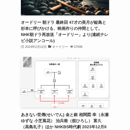
オードリー 朝ドラ 最終回 47才の美月が錠島と
杉本に呼びかける、映画作りの仲間として。
NHK朝ドラ再放送「オードリー」より(連続テレ
ビ小説アンコール)
2024年2月22日
オードリー
37598
あきない世傳(せいでん) 金と銀 相関図 幸（永瀬
ゆずな 小芝風花） 治兵衛（舘ひろし） 富久
（高島礼子）ほか NHKBS時代劇 2023年12月8