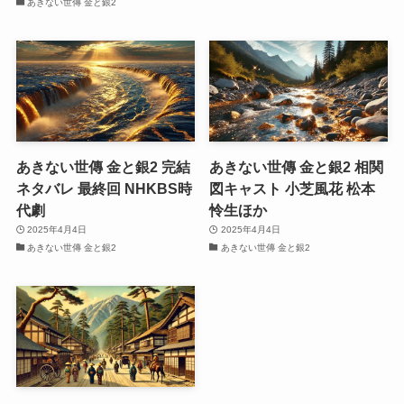
あきない世傳 金と銀2
あきない世傳 金と銀2 完結
あきない世傳 金と銀2 相関
ネタバレ 最終回 NHKBS時
図キャスト 小芝風花 松本
代劇
怜生ほか
2025年4月4日
2025年4月4日
あきない世傳 金と銀2
あきない世傳 金と銀2