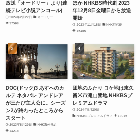
放送「オードリー」より(連
ほか NHKBS時代劇 2023
続テレビ小説アンコール)
年12月8日金曜日から放送
開始
2024年2月22日
オードリー
37598
2023年11月18日
NHK時代劇
15485
DOC(ドック)3 あすへのカ
団地のふたり ロケ地は東久
ルテ ネタバレ アンドレア
留米市滝山団地 NHKBSプ
が三たび主人公に。シーズ
レミアムドラマ
ン2が終わったところから
2024年8月20日
NHKBSプレミアムドラマ
13016
スタート
2023年8月29日
NHK海外番組
14218