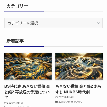
カテゴリー
カ
テ
ゴ
リ
新着記事
ー
BS時代劇 あきない世傳 金
あきない世傳 金と銀2 あら
と銀2 再放送の予定につい
すじ NHKBS時代劇
て
2025年4月4日
あきない世傳 金と銀2
2025年4月4日