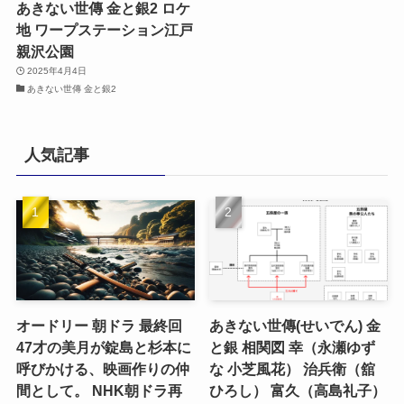
あきない世傳 金と銀2 ロケ
地 ワープステーション江戸
親沢公園
2025年4月4日
あきない世傳 金と銀2
人気記事
オードリー 朝ドラ 最終回
あきない世傳(せいでん) 金
47才の美月が錠島と杉本に
と銀 相関図 幸（永瀬ゆず
呼びかける、映画作りの仲
な 小芝風花） 治兵衛（舘
間として。 NHK朝ドラ再
ひろし） 富久（高島礼子）