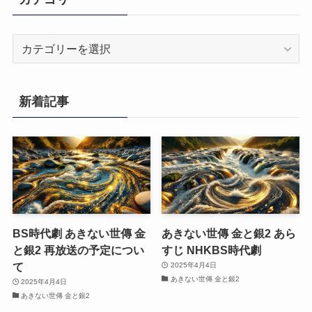
カ
テ
ゴ
リ
新着記事
ー
BS時代劇 あきない世傳 金
あきない世傳 金と銀2 あら
と銀2 再放送の予定につい
すじ NHKBS時代劇
て
2025年4月4日
あきない世傳 金と銀2
2025年4月4日
あきない世傳 金と銀2