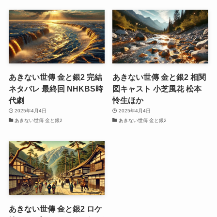
あきない世傳 金と銀2 完結
あきない世傳 金と銀2 相関
ネタバレ 最終回 NHKBS時
図キャスト 小芝風花 松本
代劇
怜生ほか
2025年4月4日
2025年4月4日
あきない世傳 金と銀2
あきない世傳 金と銀2
あきない世傳 金と銀2 ロケ