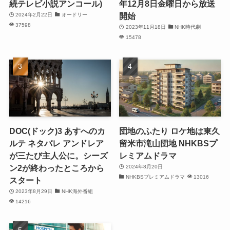
続テレビ小説アンコール)
年12月8日金曜日から放送
開始
2024年2月22日
オードリー
37598
2023年11月18日
NHK時代劇
15478
DOC(ドック)3 あすへのカ
団地のふたり ロケ地は東久
ルテ ネタバレ アンドレア
留米市滝山団地 NHKBSプ
が三たび主人公に。シーズ
レミアムドラマ
ン2が終わったところから
2024年8月20日
NHKBSプレミアムドラマ
13016
スタート
2023年8月29日
NHK海外番組
14216