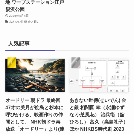
地 ワープステーション江戸
親沢公園
2025年4月4日
あきない世傳 金と銀2
人気記事
オードリー 朝ドラ 最終回
あきない世傳(せいでん) 金
47才の美月が錠島と杉本に
と銀 相関図 幸（永瀬ゆず
呼びかける、映画作りの仲
な 小芝風花） 治兵衛（舘
間として。 NHK朝ドラ再
ひろし） 富久（高島礼子）
放送「オードリー」より(連
ほか NHKBS時代劇 2023