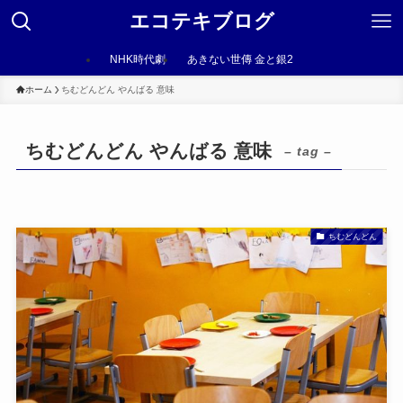
エコテキブログ
NHK時代劇
あきない世傳 金と銀2
ホーム
ちむどんどん やんばる 意味
ちむどんどん やんばる 意味
– tag –
ちむどんどん