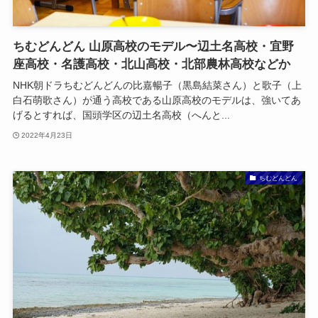
ちむどんどん 山原高校のモデル〜辺土名高校・宜野
座高校・名護高校・北山高校・北部農林高校などか
NHK朝ドラちむどんどんの比嘉暢子（黒島結菜さん）と歌子（上
白石萌歌さん）が通う高校である山原高校のモデルは、強いてあ
げるとすれば、国頭学区の辺土名高校（へんと...
2022年4月23日
ちむどんどん