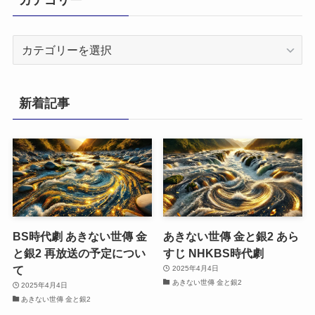
カ
テ
ゴ
リ
新着記事
ー
BS時代劇 あきない世傳 金
あきない世傳 金と銀2 あら
と銀2 再放送の予定につい
すじ NHKBS時代劇
て
2025年4月4日
あきない世傳 金と銀2
2025年4月4日
あきない世傳 金と銀2