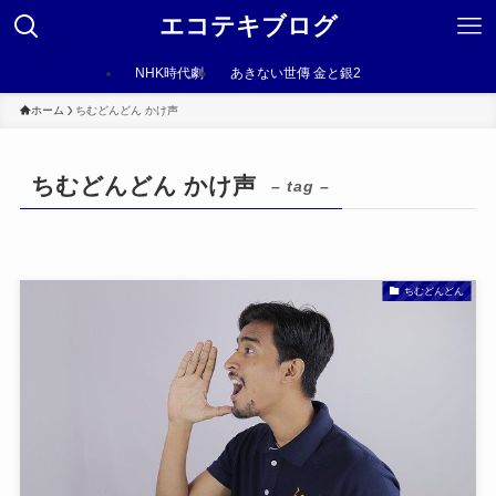
エコテキブログ
NHK時代劇
あきない世傳 金と銀2
ホーム
ちむどんどん かけ声
ちむどんどん かけ声
– tag –
ちむどんどん