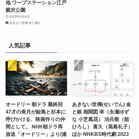
地 ワープステーション江戸
親沢公園
2025年4月4日
あきない世傳 金と銀2
人気記事
オードリー 朝ドラ 最終回
あきない世傳(せいでん) 金
47才の美月が錠島と杉本に
と銀 相関図 幸（永瀬ゆず
呼びかける、映画作りの仲
な 小芝風花） 治兵衛（舘
間として。 NHK朝ドラ再
ひろし） 富久（高島礼子）
放送「オードリー」より(連
ほか NHKBS時代劇 2023