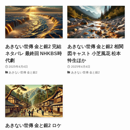
あきない世傳 金と銀2 完結
あきない世傳 金と銀2 相関
ネタバレ 最終回 NHKBS時
図キャスト 小芝風花 松本
代劇
怜生ほか
2025年4月4日
2025年4月4日
あきない世傳 金と銀2
あきない世傳 金と銀2
あきない世傳 金と銀2 ロケ