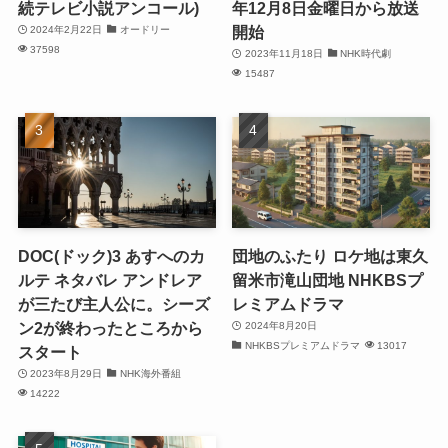
続テレビ小説アンコール)
年12月8日金曜日から放送
開始
2024年2月22日
オードリー
37598
2023年11月18日
NHK時代劇
15487
DOC(ドック)3 あすへのカ
団地のふたり ロケ地は東久
ルテ ネタバレ アンドレア
留米市滝山団地 NHKBSプ
が三たび主人公に。シーズ
レミアムドラマ
ン2が終わったところから
2024年8月20日
NHKBSプレミアムドラマ
13017
スタート
2023年8月29日
NHK海外番組
14222