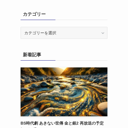
カテゴリー
カ
テ
ゴ
リ
新着記事
ー
BS時代劇 あきない世傳 金と銀2 再放送の予定