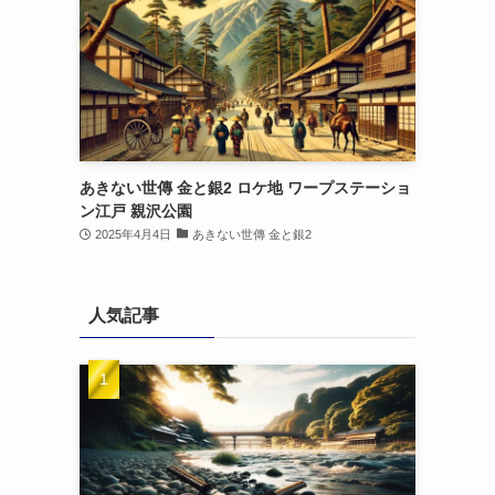
あきない世傳 金と銀2 ロケ地 ワープステーショ
ン江戸 親沢公園
2025年4月4日
あきない世傳 金と銀2
人気記事