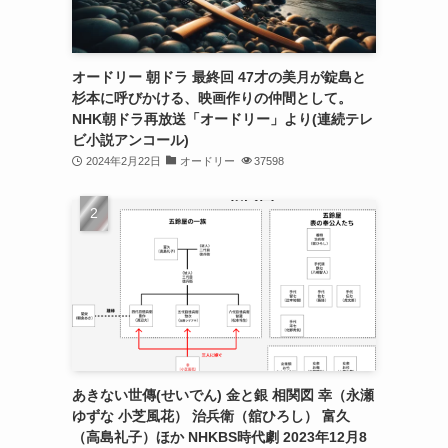
オードリー 朝ドラ 最終回 47才の美月が錠島と
杉本に呼びかける、映画作りの仲間として。
NHK朝ドラ再放送「オードリー」より(連続テレ
ビ小説アンコール)
2024年2月22日
オードリー
37598
あきない世傳(せいでん) 金と銀 相関図 幸（永瀬
ゆずな 小芝風花） 治兵衛（舘ひろし） 富久
（高島礼子）ほか NHKBS時代劇 2023年12月8