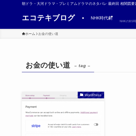
朝ドラ・大河ドラマ・プレミアムドラマのネタバレ 最終回 相関図要
エコテキブログ
NHK時代劇
NHKのB
ホーム
お金の使い道
お金の使い道
– tag –
WordPress