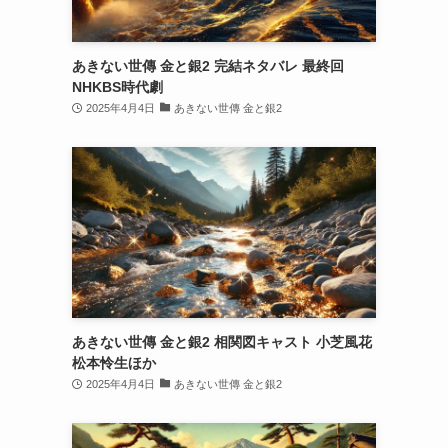
あきない世傳 金と銀2 完結ネタバレ 最終回
NHKBS時代劇
2025年4月4日
あきない世傳 金と銀2
あきない世傳 金と銀2 相関図キャスト 小芝風花
松本怜生ほか
2025年4月4日
あきない世傳 金と銀2