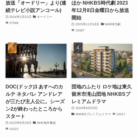
放送「オードリー」より(連
ほか NHKBS時代劇 2023
続テレビ小説アンコール)
年12月8日金曜日から放送
開始
2024年2月22日
オードリー
37598
2023年11月18日
NHK時代劇
15487
DOC(ドック)3 あすへのカ
団地のふたり ロケ地は東久
ルテ ネタバレ アンドレア
留米市滝山団地 NHKBSプ
が三たび主人公に。シーズ
レミアムドラマ
ン2が終わったところから
2024年8月20日
NHKBSプレミアムドラマ
13017
スタート
2023年8月29日
NHK海外番組
14222