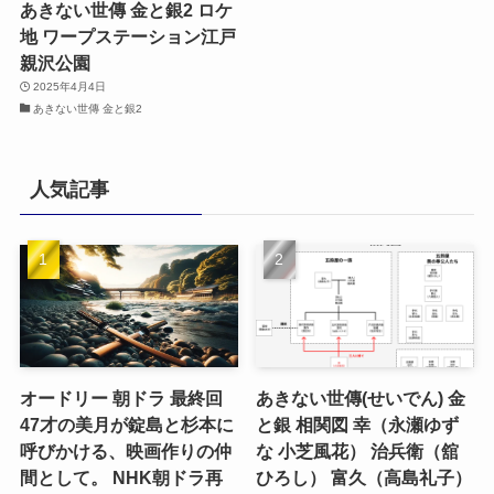
あきない世傳 金と銀2 ロケ
地 ワープステーション江戸
親沢公園
2025年4月4日
あきない世傳 金と銀2
人気記事
オードリー 朝ドラ 最終回
あきない世傳(せいでん) 金
47才の美月が錠島と杉本に
と銀 相関図 幸（永瀬ゆず
呼びかける、映画作りの仲
な 小芝風花） 治兵衛（舘
間として。 NHK朝ドラ再
ひろし） 富久（高島礼子）