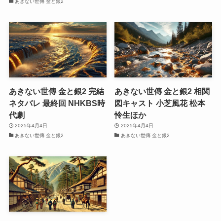
あきない世傳 金と銀2
あきない世傳 金と銀2 完結
あきない世傳 金と銀2 相関
ネタバレ 最終回 NHKBS時
図キャスト 小芝風花 松本
代劇
怜生ほか
2025年4月4日
2025年4月4日
あきない世傳 金と銀2
あきない世傳 金と銀2