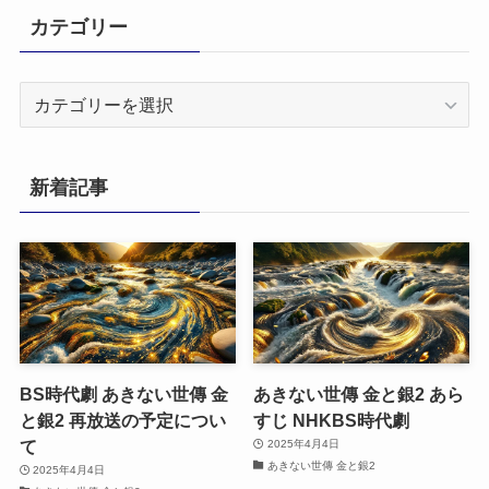
カテゴリー
カ
テ
ゴ
リ
新着記事
ー
BS時代劇 あきない世傳 金
あきない世傳 金と銀2 あら
と銀2 再放送の予定につい
すじ NHKBS時代劇
て
2025年4月4日
あきない世傳 金と銀2
2025年4月4日