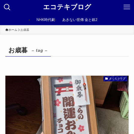
エコテキブログ
NHK時代劇
あきない世傳 金と銀2
ホーム
お歳暮
お歳暮
– tag –
さくらクラブ