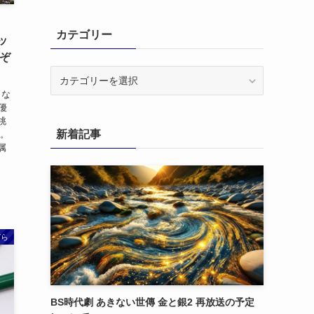
カテゴリー
ッ
つぞ
カ
テ
 な
ゴ
優
リ
桃
新着記事
た。
ー
属
ぞら
BS時代劇 あきない世傳 金と銀2 再放送の予定