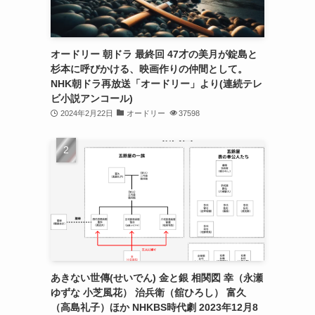
オードリー 朝ドラ 最終回 47才の美月が錠島と
杉本に呼びかける、映画作りの仲間として。
NHK朝ドラ再放送「オードリー」より(連続テレ
ビ小説アンコール)
2024年2月22日
オードリー
37598
あきない世傳(せいでん) 金と銀 相関図 幸（永瀬
ゆずな 小芝風花） 治兵衛（舘ひろし） 富久
（高島礼子）ほか NHKBS時代劇 2023年12月8