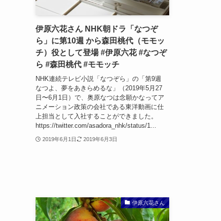
伊原六花さん NHK朝ドラ「なつぞ
ら」に第10週 から森田桃代（モモッ
チ）役として登場 #伊原六花 #なつぞ
ら #森田桃代 #モモッチ
NHK連続テレビ小説「なつぞら」の「第9週
なつよ、夢をあきらめるな」（2019年5月27
日〜6月1日）で、奥原なつは念願かなってア
ニメーション政策の会社である東洋動画に仕
上担当として入社することができました。
https://twitter.com/asadora_nhk/status/1...
2019年6月1日
2019年6月3日
伊原六花さん