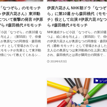
ラ「なつぞら」のモモッチ
伊原六花さん NHK朝ドラ「なつぞ
= 伊原六花さん）東洋動
ら」に第10週 から森田桃代（モモ
について衝撃の発言 #伊原
チ）役として出演 #伊原六花 #な
ぞら #森田桃代 #モモッチ
ら #森田桃代 #モモッチ
ビ小説「なつぞら」の第10週 な
NHK連続テレビ小説「なつぞら」の第10週
与えよ」（第55回）で、俳優
つよ、絵に命を与えよ」（第55回）で、俳
んが奥原なつの同僚役・森田桃
の伊原六花さんが奥原なつの同僚役・森田
ッチ）として登場されていま
代（通称:モモッチ）として登場されまし
はモモッチが先輩として東洋動
主人公の奥原なつは東洋動画の仕上課に配
情について教えてくれるシ...
され、森田桃代とは席が隣同士の関係で...
2019年6月3日
なつ