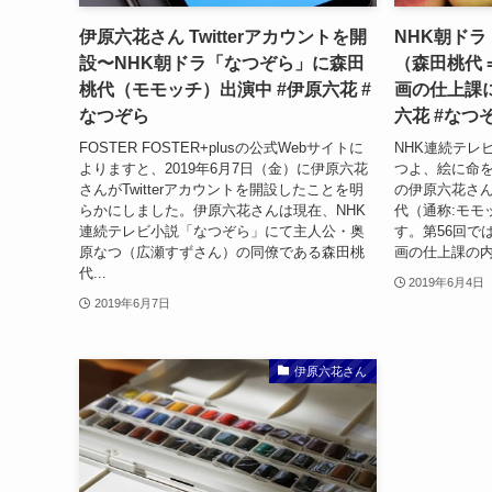
伊原六花さん Twitterアカウントを開
NHK朝ド
設〜NHK朝ドラ「なつぞら」に森田
（森田桃代 
桃代（モモッチ）出演中 #伊原六花 #
画の仕上課
なつぞら
六花 #なつ
FOSTER FOSTER+plusの公式Webサイトに
NHK連続テレ
よりますと、2019年6月7日（金）に伊原六花
つよ、絵に命を
さんがTwitterアカウントを開設したことを明
の伊原六花さ
らかにしました。伊原六花さんは現在、NHK
代（通称:モモ
連続テレビ小説「なつぞら」にて主人公・奥
す。第56回で
原なつ（広瀬すずさん）の同僚である森田桃
画の仕上課の内
代...
2019年6月4日
2019年6月7日
伊原六花さん