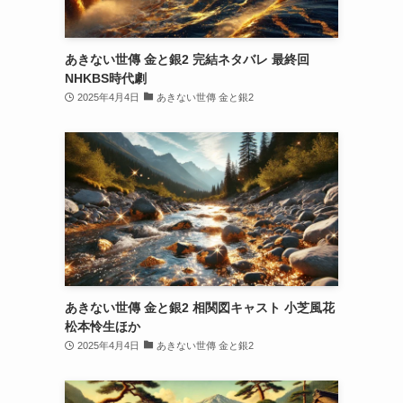
あきない世傳 金と銀2 完結ネタバレ 最終回
NHKBS時代劇
2025年4月4日
あきない世傳 金と銀2
あきない世傳 金と銀2 相関図キャスト 小芝風花
松本怜生ほか
2025年4月4日
あきない世傳 金と銀2