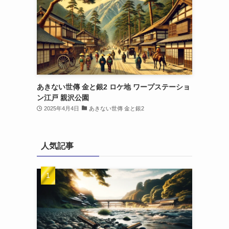
あきない世傳 金と銀2 ロケ地 ワープステーショ
ン江戸 親沢公園
2025年4月4日
あきない世傳 金と銀2
人気記事