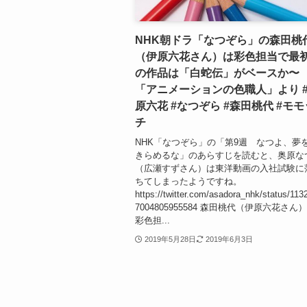
NHK朝ドラ「なつぞら」の森田桃
（伊原六花さん）は彩色担当で最
の作品は「白蛇伝」がベースか〜
「アニメーションの色職人」より 
原六花 #なつぞら #森田桃代 #モモ
チ
NHK「なつぞら」の「第9週 なつよ、夢
きらめるな」のあらすじを読むと、奥原な
（広瀬すずさん）は東洋動画の入社試験に
ちてしまったようですね。
https://twitter.com/asadora_nhk/status/113
7004805955584 森田桃代（伊原六花さん
彩色担...
2019年5月28日
2019年6月3日