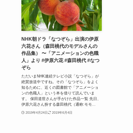
NHK朝ドラ「なつぞら」出演の伊原
六花さん（森田桃代のモデルさんの
作品集） 〜「アニメーションの色職
人」より #伊原六花 #森田桃代 #なつ
ぞら
ただいまNHK連続テレビ小説「なつぞら」が
絶賛放送中ですね。その「なつぞら」をよく
知るために、近くの図書館で「アニメーショ
ンの色職人」という本を借りて読んでいま
す。 保田道世さんが手がけた作品一覧 先日、
伊原六花さん扮する森田桃代（通称:モモ...
2019年4月24日
2019年6月4日