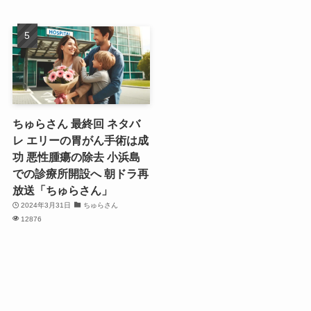
ちゅらさん 最終回 ネタバ
レ エリーの胃がん手術は成
功 悪性腫瘍の除去 小浜島
での診療所開設へ 朝ドラ再
放送「ちゅらさん」
2024年3月31日
ちゅらさん
12876