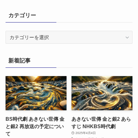
カテゴリー
カ
テ
ゴ
リ
新着記事
ー
BS時代劇 あきない世傳 金
あきない世傳 金と銀2 あら
と銀2 再放送の予定につい
すじ NHKBS時代劇
て
2025年4月4日