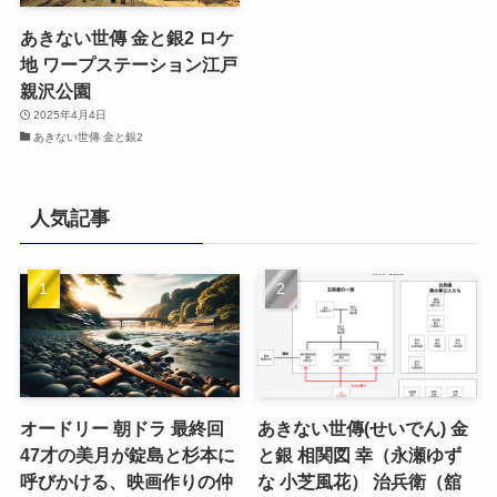
あきない世傳 金と銀2 ロケ
地 ワープステーション江戸
親沢公園
2025年4月4日
あきない世傳 金と銀2
人気記事
オードリー 朝ドラ 最終回
あきない世傳(せいでん) 金
47才の美月が錠島と杉本に
と銀 相関図 幸（永瀬ゆず
呼びかける、映画作りの仲
な 小芝風花） 治兵衛（舘