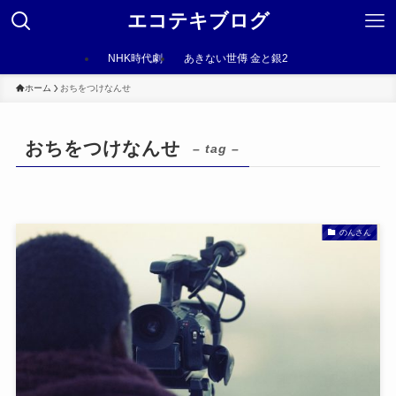
エコテキブログ
NHK時代劇
あきない世傳 金と銀2
ホーム
おちをつけなんせ
おちをつけなんせ
– tag –
のんさん