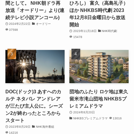
間として。 NHK朝ドラ再
ひろし） 富久（高島礼子）
放送「オードリー」より(連
ほか NHKBS時代劇 2023
続テレビ小説アンコール)
年12月8日金曜日から放送
開始
2024年2月22日
オードリー
37598
2023年11月18日
NHK時代劇
15478
DOC(ドック)3 あすへのカ
団地のふたり ロケ地は東久
ルテ ネタバレ アンドレア
留米市滝山団地 NHKBSプ
が三たび主人公に。シーズ
レミアムドラマ
ン2が終わったところから
2024年8月20日
NHKBSプレミアムドラマ
13016
スタート
2023年8月29日
NHK海外番組
14216