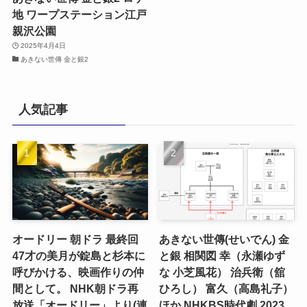
地 ワープステーション江戸
親沢公園
2025年4月4日
あきない世傳 金と銀2
人気記事
オードリー 朝ドラ 最終回
あきない世傳(せいでん) 金
47才の美月が錠島と杉本に
と銀 相関図 幸（永瀬ゆず
呼びかける、映画作りの仲
な 小芝風花） 治兵衛（舘
間として。 NHK朝ドラ再
ひろし） 富久（高島礼子）
放送「オードリー」より(連
ほか NHKBS時代劇 2023