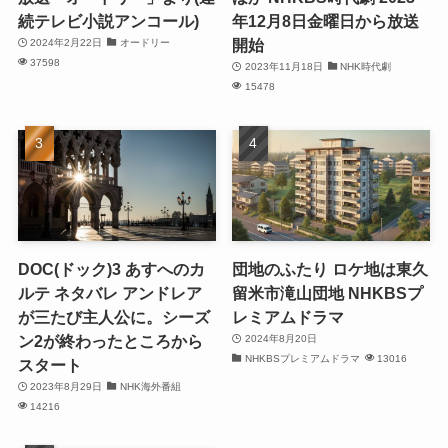
続テレビ小説アンコール)
年12月8日金曜日から放送
開始
2024年2月22日
オードリー
37598
2023年11月18日
NHK時代劇
15478
DOC(ドック)3 あすへのカ
団地のふたり ロケ地は東久
ルテ ネタバレ アンドレア
留米市滝山団地 NHKBSプ
が三たび主人公に。シーズ
レミアムドラマ
ン2が終わったところから
2024年8月20日
NHKBSプレミアムドラマ
13016
スタート
2023年8月29日
NHK海外番組
14216