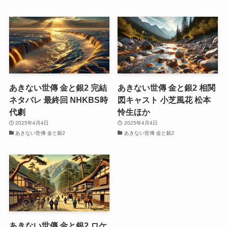
あきない世傳 金と銀2 完結
あきない世傳 金と銀2 相関
ネタバレ 最終回 NHKBS時
図キャスト 小芝風花 松本
代劇
怜生ほか
2025年4月4日
2025年4月4日
あきない世傳 金と銀2
あきない世傳 金と銀2
あきない世傳 金と銀2 ロケ