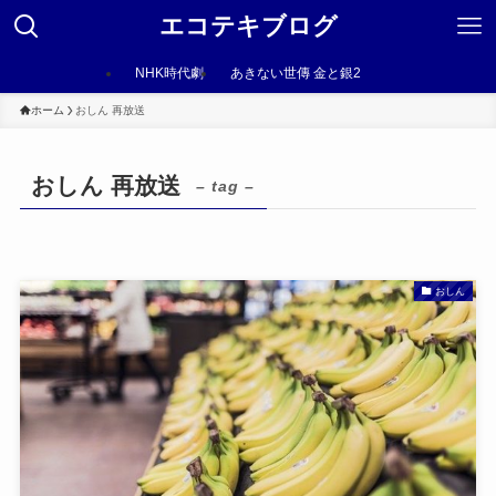
エコテキブログ
NHK時代劇
あきない世傳 金と銀2
ホーム
おしん 再放送
おしん 再放送
– tag –
おしん