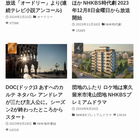
放送「オードリー」より(連
ほか NHKBS時代劇 2023
続テレビ小説アンコール)
年12月8日金曜日から放送
開始
2024年2月22日
オードリー
37598
2023年11月18日
NHK時代劇
15485
DOC(ドック)3 あすへのカ
団地のふたり ロケ地は東久
ルテ ネタバレ アンドレア
留米市滝山団地 NHKBSプ
が三たび主人公に。シーズ
レミアムドラマ
ン2が終わったところから
2024年8月20日
NHKBSプレミアムドラマ
13016
スタート
2023年8月29日
NHK海外番組
14218