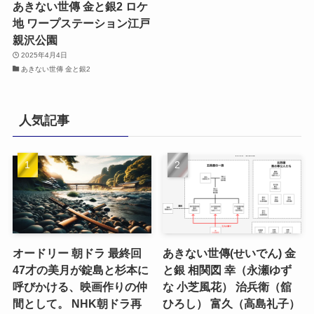
あきない世傳 金と銀2 ロケ
地 ワープステーション江戸
親沢公園
2025年4月4日
あきない世傳 金と銀2
人気記事
オードリー 朝ドラ 最終回
あきない世傳(せいでん) 金
47才の美月が錠島と杉本に
と銀 相関図 幸（永瀬ゆず
呼びかける、映画作りの仲
な 小芝風花） 治兵衛（舘
間として。 NHK朝ドラ再
ひろし） 富久（高島礼子）