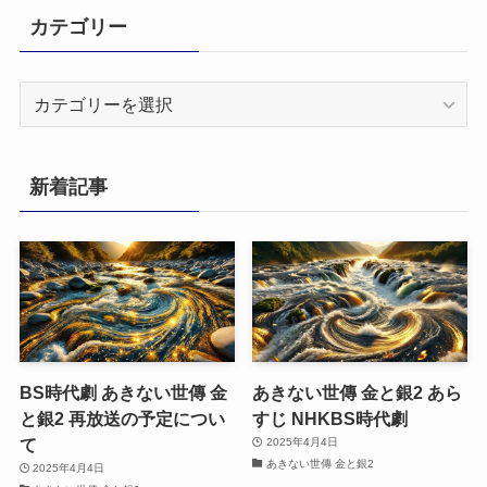
カテゴリー
カ
テ
ゴ
リ
新着記事
ー
BS時代劇 あきない世傳 金
あきない世傳 金と銀2 あら
と銀2 再放送の予定につい
すじ NHKBS時代劇
て
2025年4月4日
あきない世傳 金と銀2
2025年4月4日