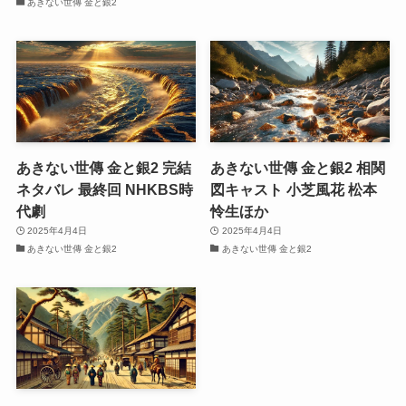
あきない世傳 金と銀2
あきない世傳 金と銀2 完結
あきない世傳 金と銀2 相関
ネタバレ 最終回 NHKBS時
図キャスト 小芝風花 松本
代劇
怜生ほか
2025年4月4日
2025年4月4日
あきない世傳 金と銀2
あきない世傳 金と銀2