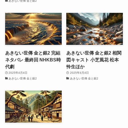
あきない世傳 金と銀2
あきない世傳 金と銀2 完結
あきない世傳 金と銀2 相関
ネタバレ 最終回 NHKBS時
図キャスト 小芝風花 松本
代劇
怜生ほか
2025年4月4日
2025年4月4日
あきない世傳 金と銀2
あきない世傳 金と銀2