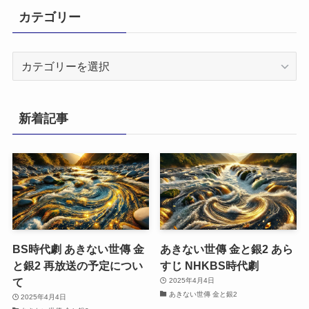
カテゴリー
カ
テ
ゴ
リ
新着記事
ー
BS時代劇 あきない世傳 金
あきない世傳 金と銀2 あら
と銀2 再放送の予定につい
すじ NHKBS時代劇
て
2025年4月4日
あきない世傳 金と銀2
2025年4月4日