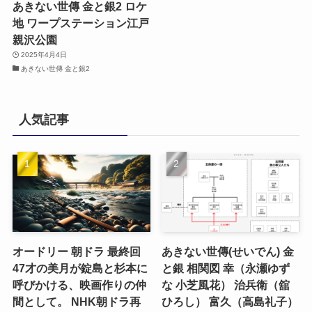
あきない世傳 金と銀2 ロケ
地 ワープステーション江戸
親沢公園
2025年4月4日
あきない世傳 金と銀2
人気記事
オードリー 朝ドラ 最終回
あきない世傳(せいでん) 金
47才の美月が錠島と杉本に
と銀 相関図 幸（永瀬ゆず
呼びかける、映画作りの仲
な 小芝風花） 治兵衛（舘
間として。 NHK朝ドラ再
ひろし） 富久（高島礼子）