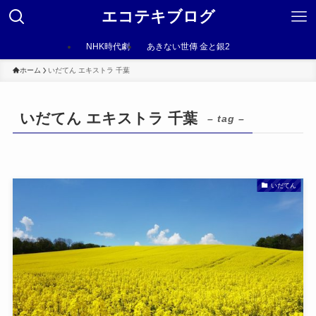
エコテキブログ
NHK時代劇
あきない世傳 金と銀2
ホーム
いだてん エキストラ 千葉
いだてん エキストラ 千葉
– tag –
いだてん