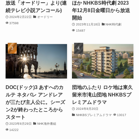
放送「オードリー」より(連
ほか NHKBS時代劇 2023
続テレビ小説アンコール)
年12月8日金曜日から放送
開始
2024年2月22日
オードリー
37598
2023年11月18日
NHK時代劇
15487
DOC(ドック)3 あすへのカ
団地のふたり ロケ地は東久
ルテ ネタバレ アンドレア
留米市滝山団地 NHKBSプ
が三たび主人公に。シーズ
レミアムドラマ
ン2が終わったところから
2024年8月20日
NHKBSプレミアムドラマ
13017
スタート
2023年8月29日
NHK海外番組
14222