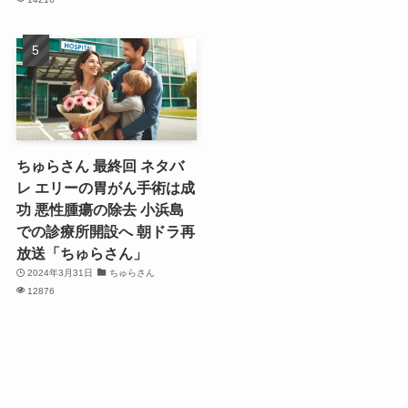
ちゅらさん 最終回 ネタバ
レ エリーの胃がん手術は成
功 悪性腫瘍の除去 小浜島
での診療所開設へ 朝ドラ再
放送「ちゅらさん」
2024年3月31日
ちゅらさん
12876