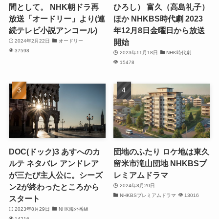
間として。 NHK朝ドラ再
ひろし） 富久（高島礼子）
放送「オードリー」より(連
ほか NHKBS時代劇 2023
続テレビ小説アンコール)
年12月8日金曜日から放送
開始
2024年2月22日
オードリー
37598
2023年11月18日
NHK時代劇
15478
DOC(ドック)3 あすへのカ
団地のふたり ロケ地は東久
ルテ ネタバレ アンドレア
留米市滝山団地 NHKBSプ
が三たび主人公に。シーズ
レミアムドラマ
ン2が終わったところから
2024年8月20日
NHKBSプレミアムドラマ
13016
スタート
2023年8月29日
NHK海外番組
14216