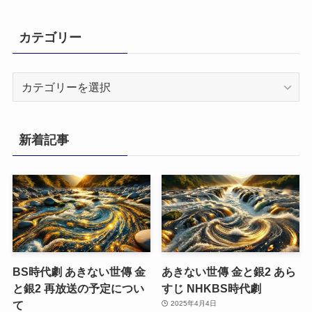
カテゴリー
カ
テ
ゴ
リ
新着記事
ー
BS時代劇 あきない世傳 金
あきない世傳 金と銀2 あら
と銀2 再放送の予定につい
すじ NHKBS時代劇
て
2025年4月4日