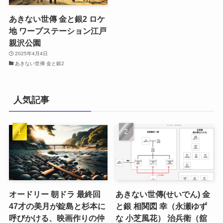
あきない世傳 金と銀2 ロケ
地 ワープステーション江戸
親沢公園
2025年4月4日
あきない世傳 金と銀2
人気記事
オードリー 朝ドラ 最終回
あきない世傳(せいでん) 金
47才の美月が錠島と杉本に
と銀 相関図 幸（永瀬ゆず
呼びかける、映画作りの仲
な 小芝風花） 治兵衛（舘