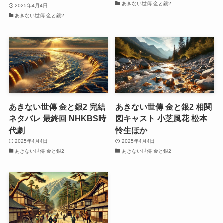
あきない世傳 金と銀2
2025年4月4日
あきない世傳 金と銀2
あきない世傳 金と銀2 完結
あきない世傳 金と銀2 相関
ネタバレ 最終回 NHKBS時
図キャスト 小芝風花 松本
代劇
怜生ほか
2025年4月4日
2025年4月4日
あきない世傳 金と銀2
あきない世傳 金と銀2