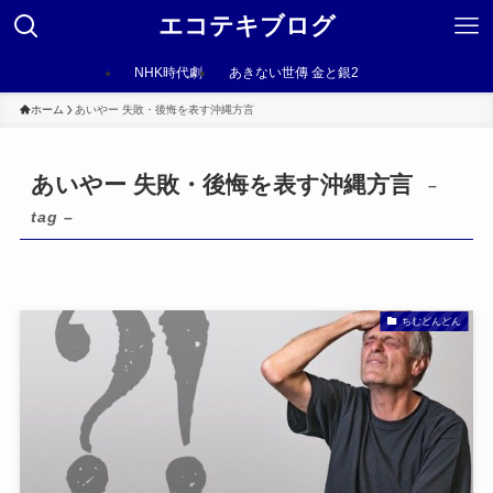
エコテキブログ
NHK時代劇
あきない世傳 金と銀2
ホーム
あいやー 失敗・後悔を表す沖縄方言
あいやー 失敗・後悔を表す沖縄方言
–
tag –
ちむどんどん