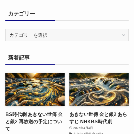
カテゴリー
カ
テ
ゴ
リ
新着記事
ー
BS時代劇 あきない世傳 金
あきない世傳 金と銀2 あら
と銀2 再放送の予定につい
すじ NHKBS時代劇
て
2025年4月4日
あきない世傳 金と銀2