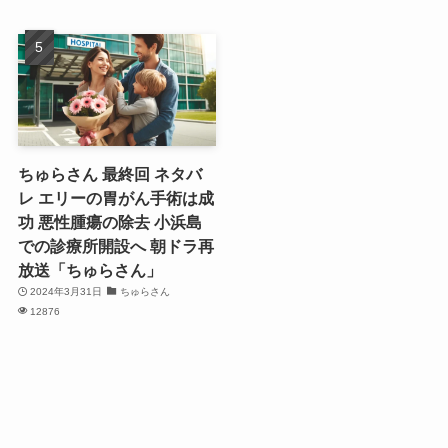
ちゅらさん 最終回 ネタバ
レ エリーの胃がん手術は成
功 悪性腫瘍の除去 小浜島
での診療所開設へ 朝ドラ再
放送「ちゅらさん」
2024年3月31日
ちゅらさん
12876