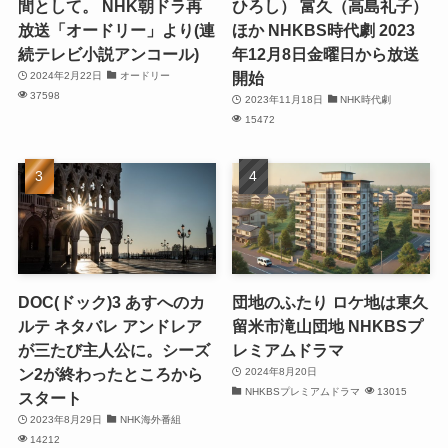
間として。 NHK朝ドラ再
ひろし） 富久（高島礼子）
放送「オードリー」より(連
ほか NHKBS時代劇 2023
続テレビ小説アンコール)
年12月8日金曜日から放送
開始
2024年2月22日
オードリー
37598
2023年11月18日
NHK時代劇
15472
DOC(ドック)3 あすへのカ
団地のふたり ロケ地は東久
ルテ ネタバレ アンドレア
留米市滝山団地 NHKBSプ
が三たび主人公に。シーズ
レミアムドラマ
ン2が終わったところから
2024年8月20日
NHKBSプレミアムドラマ
13015
スタート
2023年8月29日
NHK海外番組
14212