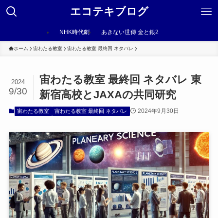
エコテキブログ
NHK時代劇
あきない世傳 金と銀2
ホーム
宙わたる教室
宙わたる教室 最終回 ネタバレ
宙わたる教室 最終回 ネタバレ 東
2024
9/30
新宿高校とJAXAの共同研究
2024年9月30日
宙わたる教室
宙わたる教室 最終回 ネタバレ