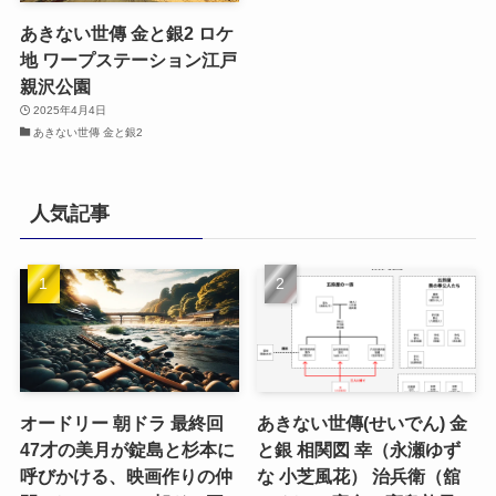
あきない世傳 金と銀2 ロケ
地 ワープステーション江戸
親沢公園
2025年4月4日
あきない世傳 金と銀2
人気記事
オードリー 朝ドラ 最終回
あきない世傳(せいでん) 金
47才の美月が錠島と杉本に
と銀 相関図 幸（永瀬ゆず
呼びかける、映画作りの仲
な 小芝風花） 治兵衛（舘