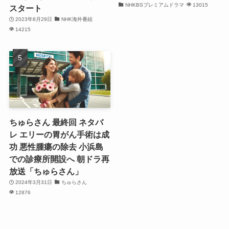
NHKBSプレミアムドラマ
13015
スタート
2023年8月29日
NHK海外番組
14215
ちゅらさん 最終回 ネタバ
レ エリーの胃がん手術は成
功 悪性腫瘍の除去 小浜島
での診療所開設へ 朝ドラ再
放送「ちゅらさん」
2024年3月31日
ちゅらさん
12876