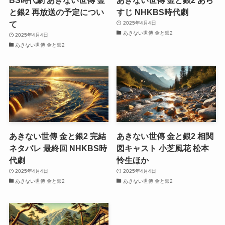
と銀2 再放送の予定につい
すじ NHKBS時代劇
て
2025年4月4日
あきない世傳 金と銀2
2025年4月4日
あきない世傳 金と銀2
あきない世傳 金と銀2 完結
あきない世傳 金と銀2 相関
ネタバレ 最終回 NHKBS時
図キャスト 小芝風花 松本
代劇
怜生ほか
2025年4月4日
2025年4月4日
あきない世傳 金と銀2
あきない世傳 金と銀2