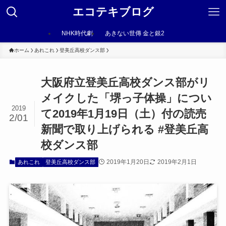
エコテキブログ
NHK時代劇
あきない世傳 金と銀2
ホーム
あれこれ
登美丘高校ダンス部
大阪府立登美丘高校ダンス部がリ
メイクした「堺っ子体操」につい
2019
て2019年1月19日（土）付の読売
2/01
新聞で取り上げられる #登美丘高
校ダンス部
2019年1月20日
2019年2月1日
あれこれ
登美丘高校ダンス部