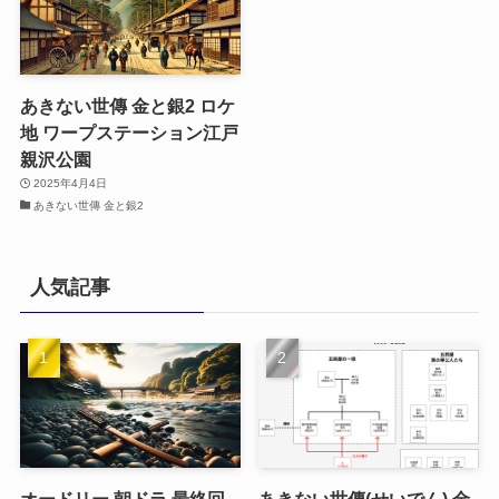
あきない世傳 金と銀2 ロケ
地 ワープステーション江戸
親沢公園
2025年4月4日
あきない世傳 金と銀2
人気記事
オードリー 朝ドラ 最終回
あきない世傳(せいでん) 金