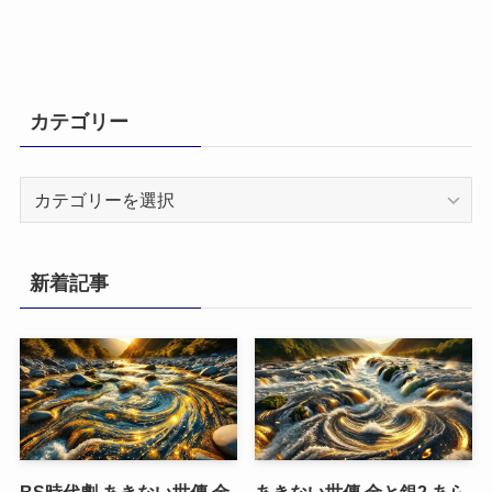
カテゴリー
カ
テ
ゴ
リ
新着記事
ー
BS時代劇 あきない世傳 金
あきない世傳 金と銀2 あら