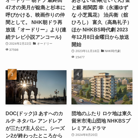
47才の美月が錠島と杉本に
と銀 相関図 幸（永瀬ゆず
呼びかける、映画作りの仲
な 小芝風花） 治兵衛（舘
間として。 NHK朝ドラ再
ひろし） 富久（高島礼子）
放送「オードリー」より(連
ほか NHKBS時代劇 2023
続テレビ小説アンコール)
年12月8日金曜日から放送
開始
2024年2月22日
オードリー
37598
2023年11月18日
NHK時代劇
15477
DOC(ドック)3 あすへのカ
団地のふたり ロケ地は東久
ルテ ネタバレ アンドレア
留米市滝山団地 NHKBSプ
が三たび主人公に。シーズ
レミアムドラマ
ン2が終わったところから
2024年8月20日