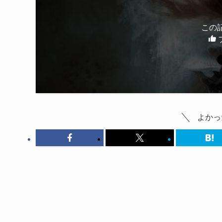
この
よかっ