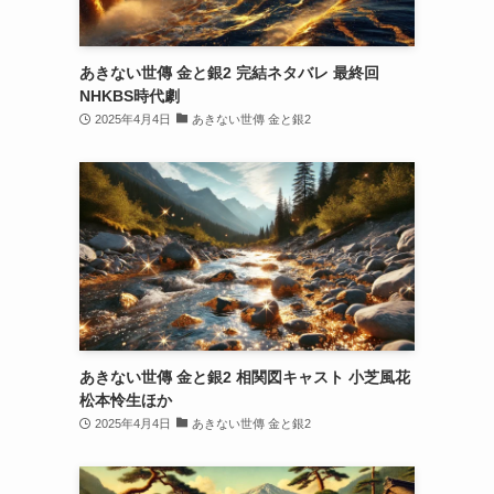
あきない世傳 金と銀2 完結ネタバレ 最終回
NHKBS時代劇
2025年4月4日
あきない世傳 金と銀2
あきない世傳 金と銀2 相関図キャスト 小芝風花
松本怜生ほか
2025年4月4日
あきない世傳 金と銀2