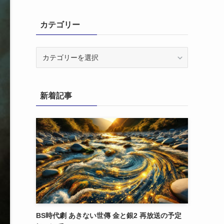
カテゴリー
カ
テ
ゴ
リ
新着記事
ー
BS時代劇 あきない世傳 金と銀2 再放送の予定