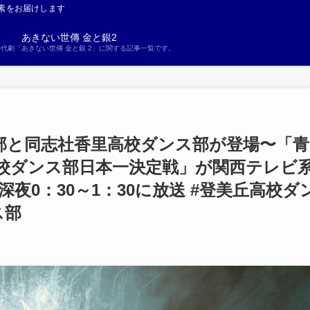
素をお届けします
あきない世傳 金と銀2
S時代劇「あきない世傳 金と銀 2」に関する記事一覧です。
部と同志社香里高校ダンス部が登場〜「青
校ダンス部日本一決定戦」が関西テレビ
 深夜0：30～1：30に放送 #登美丘高校ダ
ンス部