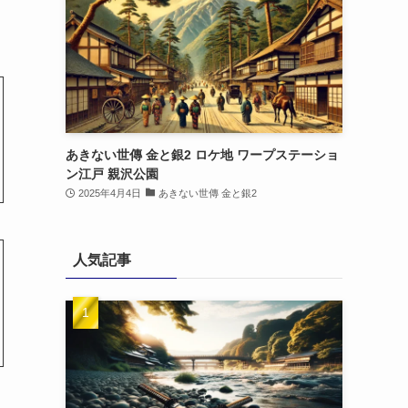
あきない世傳 金と銀2 ロケ地 ワープステーショ
ン江戸 親沢公園
2025年4月4日
あきない世傳 金と銀2
人気記事