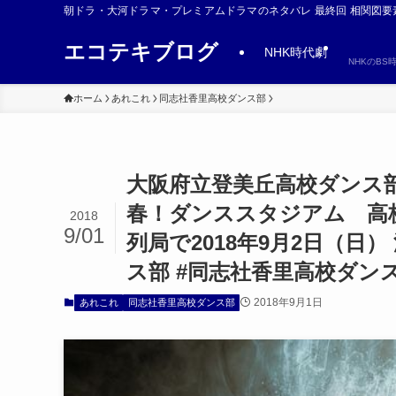
朝ドラ・大河ドラマ・プレミアムドラマのネタバレ 最終回 相関図要
エコテキブログ
NHK時代劇
NHKのB
ホーム
あれこれ
同志社香里高校ダンス部
大阪府立登美丘高校ダンス
春！ダンススタジアム 高
2018
9/01
列局で2018年9月2日（日）
ス部 #同志社香里高校ダ
2018年9月1日
あれこれ
同志社香里高校ダンス部