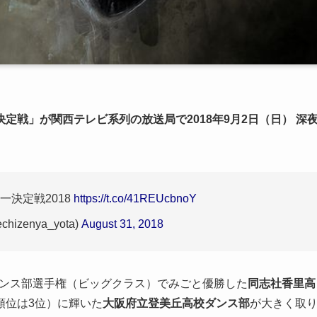
戦」が関西テレビ系列の放送局で2018年9月2日（日） 深
一決定戦2018
https://t.co/41REUcbnoY
izenya_yota)
August 31, 2018
ダンス部選手権（ビッグクラス）でみごと優勝した
同志社香里高
順位は3位）に輝いた
大阪府立登美丘高校ダンス部
が大きく取