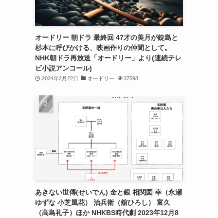
り
オードリー 朝ドラ 最終回 47才の美月が錠島と
杉本に呼びかける、映画作りの仲間として。
NHK朝ドラ再放送「オードリー」より(連続テレ
ビ小説アンコール)
2024年2月22日
オードリー
37598
あきない世傳(せいでん) 金と銀 相関図 幸（永瀬
ゆずな 小芝風花） 治兵衛（舘ひろし） 富久
（高島礼子）ほか NHKBS時代劇 2023年12月8