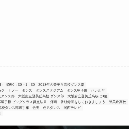
日） 深夜0：30～1：30
2018年の登美丘高校ダンス部
カク
くノ一
ダンス
ダンススタジアム
ダンス甲子園
ハレルヤ
校ダンス部
大阪府立登美丘高校 ダンス部
大阪府立登美丘高校は3位
選手権 ビッグクラス得点結果
煇晴
番組録画をしておきましょう
登美丘高校
高校ダンス部選手権
色男
色男ダンス
関西テレビ
生