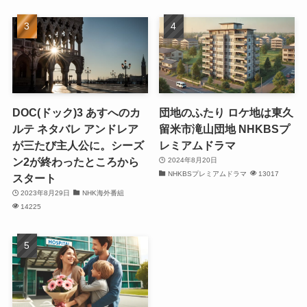
DOC(ドック)3 あすへのカ
団地のふたり ロケ地は東久
ルテ ネタバレ アンドレア
留米市滝山団地 NHKBSプ
が三たび主人公に。シーズ
レミアムドラマ
ン2が終わったところから
2024年8月20日
NHKBSプレミアムドラマ
13017
スタート
2023年8月29日
NHK海外番組
14225