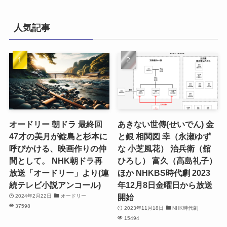
人気記事
オードリー 朝ドラ 最終回
あきない世傳(せいでん) 金
47才の美月が錠島と杉本に
と銀 相関図 幸（永瀬ゆず
呼びかける、映画作りの仲
な 小芝風花） 治兵衛（舘
間として。 NHK朝ドラ再
ひろし） 富久（高島礼子）
放送「オードリー」より(連
ほか NHKBS時代劇 2023
続テレビ小説アンコール)
年12月8日金曜日から放送
開始
2024年2月22日
オードリー
37598
2023年11月18日
NHK時代劇
15494