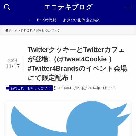
エコテキブログ
NHK時代劇
あきない世傳 金と銀2
ホーム
あれこれ
おもしろカフェ
TwitterクッキーとTwitterカフェ
が登場!（@Tweet4Cookie ）
2014
11/17
#Twitter4Brandsのイベント会場
にて限定配布！
2014年11月6日
2014年11月17日
あれこれ
おもしろカフェ