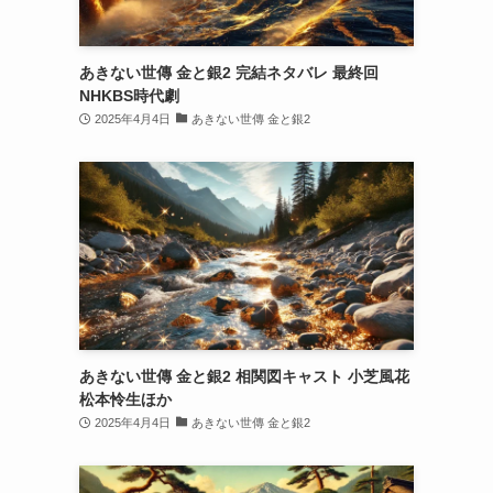
あきない世傳 金と銀2 完結ネタバレ 最終回
NHKBS時代劇
2025年4月4日
あきない世傳 金と銀2
あきない世傳 金と銀2 相関図キャスト 小芝風花
松本怜生ほか
2025年4月4日
あきない世傳 金と銀2