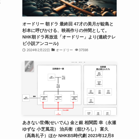
年
オードリー 朝ドラ 最終回 47才の美月が錠島と
杉本に呼びかける、映画作りの仲間として。
NHK朝ドラ再放送「オードリー」より(連続テレ
ビ小説アンコール)
2024年2月22日
オードリー
37598
あきない世傳(せいでん) 金と銀 相関図 幸（永瀬
ゆずな 小芝風花） 治兵衛（舘ひろし） 富久
（高島礼子）ほか NHKBS時代劇 2023年12月8