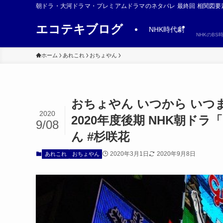
朝ドラ・大河ドラマ・プレミアムドラマのネタバレ 最終回 相関図要
エコテキブログ
NHK時代劇
NHKのB
ホーム
あれこれ
おちょやん
おちょやん いつから いつまで
2020
2020年度後期 NHK朝ド
9/08
ん #杉咲花
2020年3月1日
2020年9月8日
あれこれ
おちょやん