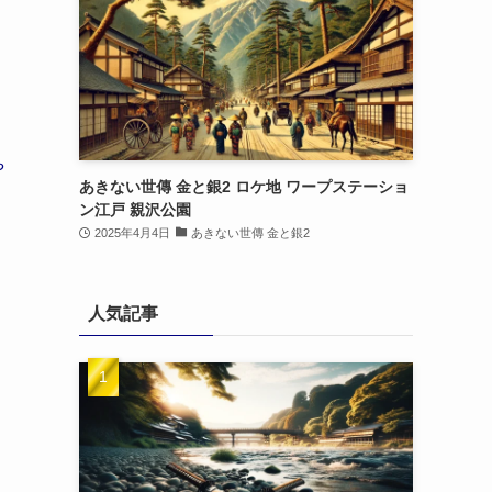
や
あきない世傳 金と銀2 ロケ地 ワープステーショ
ン江戸 親沢公園
2025年4月4日
あきない世傳 金と銀2
人気記事