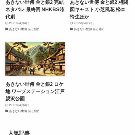
あきない世傳 金と銀2 完結
あきない世傳 金と銀2 相関
ネタバレ 最終回 NHKBS時
図キャスト 小芝風花 松本
代劇
怜生ほか
2025年4月4日
2025年4月4日
あきない世傳 金と銀2
あきない世傳 金と銀2
あきない世傳 金と銀2 ロケ
地 ワープステーション江戸
親沢公園
2025年4月4日
あきない世傳 金と銀2
人気記事