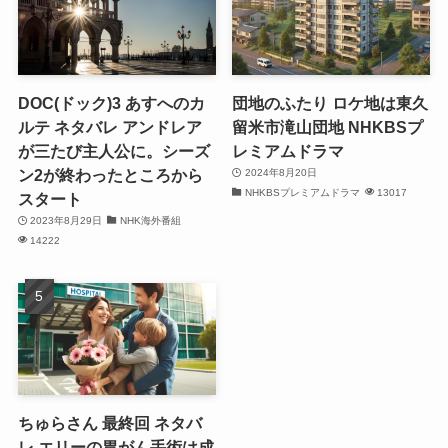
DOC(ドック)3 あすへのカ
団地のふたり ロケ地は東久
ルテ ネタバレ アンドレア
留米市滝山団地 NHKBSプ
が三たび主人公に。シーズ
レミアムドラマ
ン2が終わったところから
2024年8月20日
NHKBSプレミアムドラマ
13017
スタート
2023年8月29日
NHK海外番組
14222
ちゅらさん 最終回 ネタバ
レ エリーの胃がん手術は成