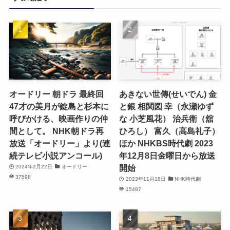
オードリー 朝ドラ 最終回
あきない世傳(せいでん) 金
47才の美月が錠島と杉本に
と銀 相関図 幸（永瀬ゆず
呼びかける、映画作りの仲
な 小芝風花） 治兵衛（舘
間として。 NHK朝ドラ再
ひろし） 富久（高島礼子）
放送「オードリー」より(連
ほか NHKBS時代劇 2023
続テレビ小説アンコール)
年12月8日金曜日から放送
開始
2024年2月22日
オードリー
37598
2023年11月18日
NHK時代劇
15487