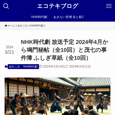
エコテキブログ
NHK時代劇
あきない世傳 金と銀2
ホーム
あれこれ
NHK時代劇
NHK時代劇 放送予定 2024年4月か
2024
ら鳴門秘帖（全10回）と茂七の事
3/21
件簿 ふしぎ草紙（全10回）
2024年3月14日
2024年3月21日
あれこれ
NHK時代劇