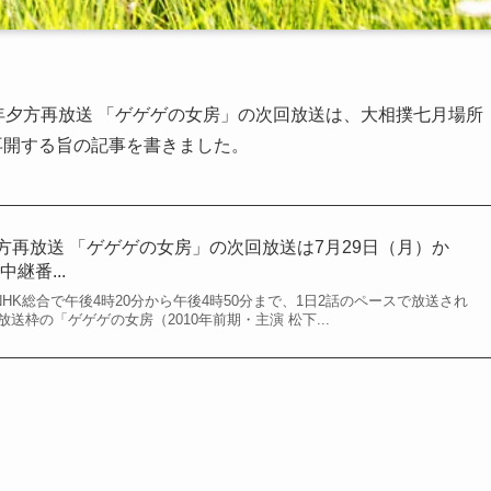
19年夕方再放送 「ゲゲゲの女房」の次回放送は、大相撲七月場所
再開する旨の記事を書きました。
年夕方再放送 「ゲゲゲの女房」の次回放送は7月29日（月）か
継番...
らNHK総合で午後4時20分から午後4時50分まで、1日2話のペースで放送され
送枠の「ゲゲゲの女房（2010年前期・主演 松下...