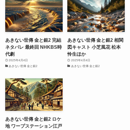
あきない世傳 金と銀2 完結
あきない世傳 金と銀2 相関
ネタバレ 最終回 NHKBS時
図キャスト 小芝風花 松本
代劇
怜生ほか
2025年4月4日
2025年4月4日
あきない世傳 金と銀2
あきない世傳 金と銀2
あきない世傳 金と銀2 ロケ
地 ワープステーション江戸