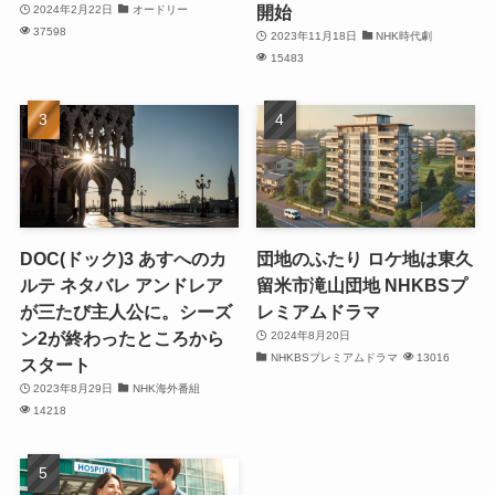
開始
2024年2月22日
オードリー
37598
2023年11月18日
NHK時代劇
15483
DOC(ドック)3 あすへのカ
団地のふたり ロケ地は東久
ルテ ネタバレ アンドレア
留米市滝山団地 NHKBSプ
が三たび主人公に。シーズ
レミアムドラマ
ン2が終わったところから
2024年8月20日
NHKBSプレミアムドラマ
13016
スタート
2023年8月29日
NHK海外番組
14218