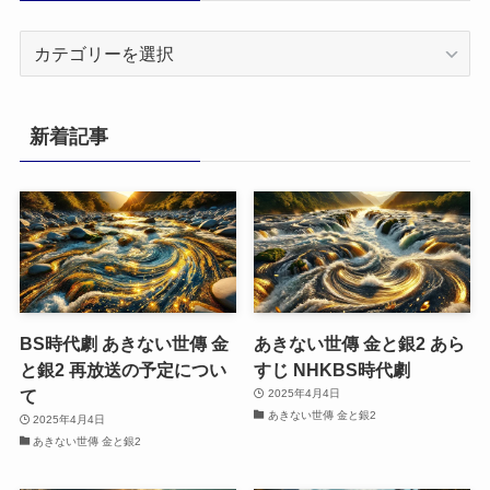
カ
テ
ゴ
リ
新着記事
ー
BS時代劇 あきない世傳 金
あきない世傳 金と銀2 あら
と銀2 再放送の予定につい
すじ NHKBS時代劇
て
2025年4月4日
あきない世傳 金と銀2
2025年4月4日
あきない世傳 金と銀2