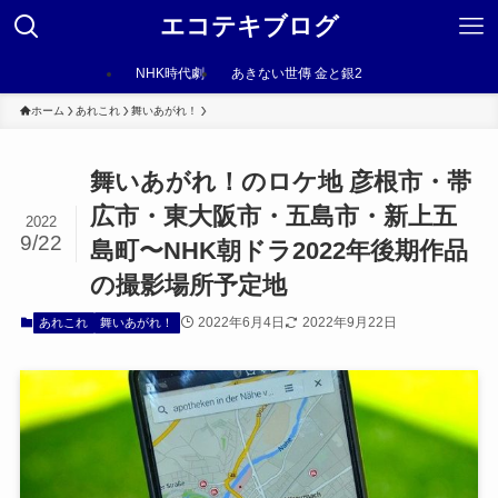
エコテキブログ
NHK時代劇
あきない世傳 金と銀2
ホーム
あれこれ
舞いあがれ！
舞いあがれ！のロケ地 彦根市・帯
広市・東大阪市・五島市・新上五
2022
9/22
島町〜NHK朝ドラ2022年後期作品
の撮影場所予定地
2022年6月4日
2022年9月22日
あれこれ
舞いあがれ！