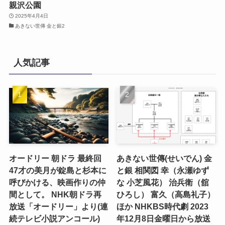
親沢公園
2025年4月4日
あきない世傳 金と銀2
人気記事
オードリー 朝ドラ 最終回
あきない世傳(せいでん) 金
47才の美月が錠島と杉本に
と銀 相関図 幸（永瀬ゆず
呼びかける、映画作りの仲
な 小芝風花） 治兵衛（舘
間として。 NHK朝ドラ再
ひろし） 富久（高島礼子）
放送「オードリー」より(連
ほか NHKBS時代劇 2023
続テレビ小説アンコール)
年12月8日金曜日から放送