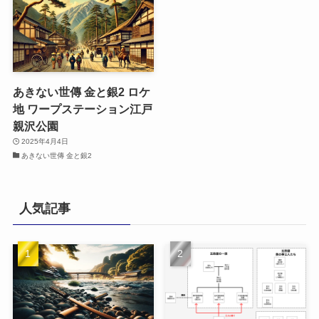
あきない世傳 金と銀2 ロケ
地 ワープステーション江戸
親沢公園
2025年4月4日
あきない世傳 金と銀2
人気記事