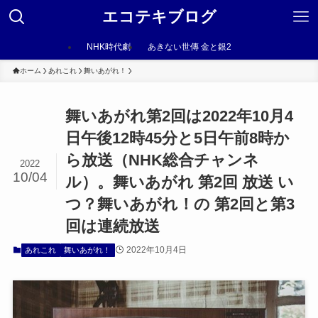
エコテキブログ
NHK時代劇
あきない世傳 金と銀2
ホーム
あれこれ
舞いあがれ！
舞いあがれ第2回は2022年10月4
日午後12時45分と5日午前8時か
ら放送（NHK総合チャンネ
2022
10/04
ル）。舞いあがれ 第2回 放送 い
つ？舞いあがれ！の 第2回と第3
回は連続放送
2022年10月4日
あれこれ
舞いあがれ！