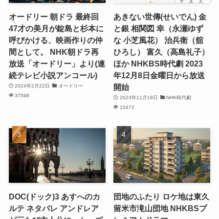
オードリー 朝ドラ 最終回
あきない世傳(せいでん) 金
47才の美月が錠島と杉本に
と銀 相関図 幸（永瀬ゆず
呼びかける、映画作りの仲
な 小芝風花） 治兵衛（舘
間として。 NHK朝ドラ再
ひろし） 富久（高島礼子）
放送「オードリー」より(連
ほか NHKBS時代劇 2023
続テレビ小説アンコール)
年12月8日金曜日から放送
開始
2024年2月22日
オードリー
37598
2023年11月18日
NHK時代劇
15472
DOC(ドック)3 あすへのカ
団地のふたり ロケ地は東久
ルテ ネタバレ アンドレア
留米市滝山団地 NHKBSプ