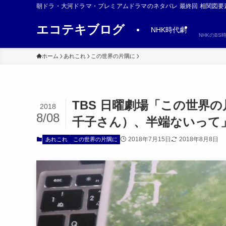
朝ドラ・大河ドラマ・プレミアムドラマのネタバレ 最終回 相関図要
エコテキブログ
NHK時代劇
NHKのB
ホーム
あれこれ
この世界の片隅に
TBS 日曜劇場「この世界
2018
8/08
千子さん）、半端ないって」
2018年7月15日
2018年8月8日
あれこれ
この世界の片隅に