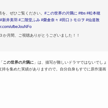
語を、ぜひご覧ください。
#この世界の片隅に
#tbs
#松本穂
#新井美羽
#二階堂ふみ
#榮倉奈々
#田口トモロヲ
#仙道敦
ter.com/ufbeJouNFo
』３か月間、ご視聴ありがとうございました！！
「
この世界の片隅に
」は、描写が難しいドラマではないでしょ
支持を集めた実績がありますので。自分自身もすでに原作漫画