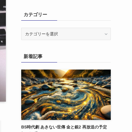
カテゴリー
カ
テ
ゴ
リ
新着記事
ー
BS時代劇 あきない世傳 金と銀2 再放送の予定