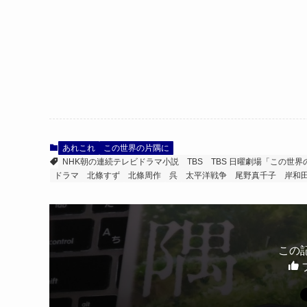
あれこれ
この世界の片隅に
NHK朝の連続テレビドラマ小説
TBS
TBS 日曜劇場「この世
ドラマ
北條すず
北條周作
呉
太平洋戦争
尾野真千子
岸和
この