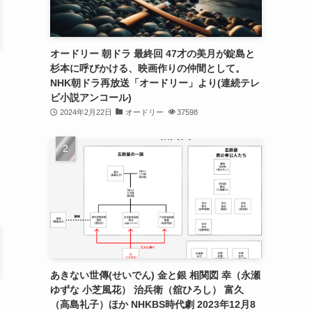
オードリー 朝ドラ 最終回 47才の美月が錠島と
杉本に呼びかける、映画作りの仲間として。
NHK朝ドラ再放送「オードリー」より(連続テレ
ビ小説アンコール)
2024年2月22日
オードリー
37598
あきない世傳(せいでん) 金と銀 相関図 幸（永瀬
ゆずな 小芝風花） 治兵衛（舘ひろし） 富久
（高島礼子）ほか NHKBS時代劇 2023年12月8