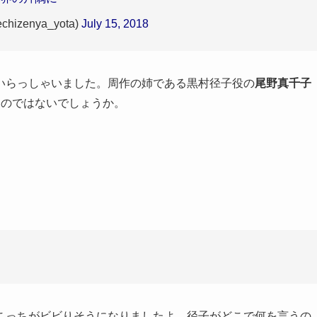
izenya_yota)
July 15, 2018
いらっしゃいました。周作の姉である黒村径子役の
尾野真千子
たのではないでしょうか。
こっちがビビりそうになりましたよ。径子がどこで何を言うの