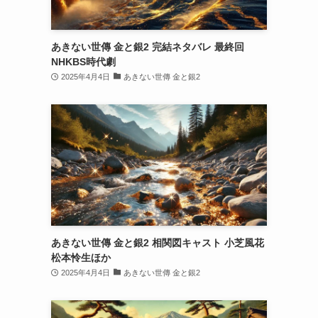
あきない世傳 金と銀2 完結ネタバレ 最終回
NHKBS時代劇
2025年4月4日
あきない世傳 金と銀2
あきない世傳 金と銀2 相関図キャスト 小芝風花
松本怜生ほか
2025年4月4日
あきない世傳 金と銀2