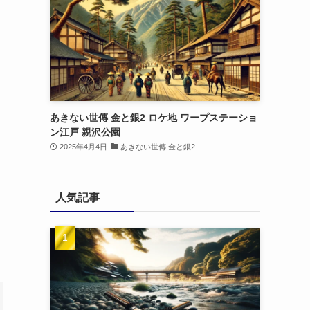
あきない世傳 金と銀2 ロケ地 ワープステーショ
ン江戸 親沢公園
2025年4月4日
あきない世傳 金と銀2
人気記事