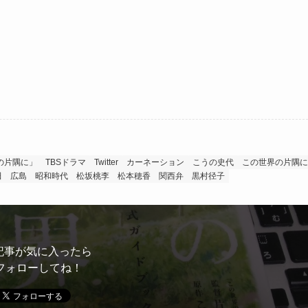
界の片隅に」
TBSドラマ
Twitter
カーネーション
こうの史代
この世界の片隅に
田
広島
昭和時代
松坂桃李
松本穂香
関西弁
黒村径子
記事が気に入ったら
フォローしてね！