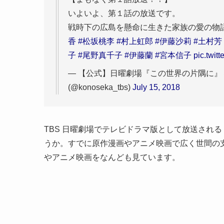
いよいよ、第１話の放送です。
戦時下の広島を懸命に生きた家族の愛の物
香
#松坂桃李
#村上虹郎
#伊藤沙莉
#土村芳
子
#尾野真千子
#伊藤蘭
#宮本信子
pic.twit
— 【公式】日曜劇場『この世界の片隅に
(@konoseka_tbs)
July 15, 2018
TBS 日曜劇場でテレビドラマ版として放送される
うか。すでに原作漫画やアニメ映画で広く世間の
やアニメ映画をなんども見ています。