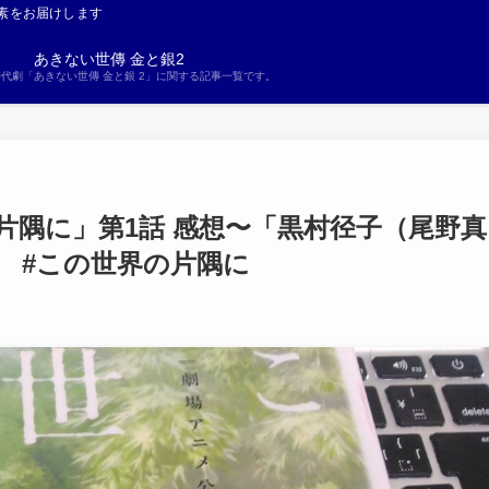
素をお届けします
あきない世傳 金と銀2
S時代劇「あきない世傳 金と銀 2」に関する記事一覧です。
の片隅に」第1話 感想〜「黒村径子（尾野真
 #この世界の片隅に