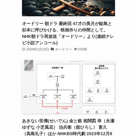
オードリー 朝ドラ 最終回 47才の美月が錠島と
杉本に呼びかける、映画作りの仲間として。
NHK朝ドラ再放送「オードリー」より(連続テレ
ビ小説アンコール)
2024年2月22日
オードリー
37598
あきない世傳(せいでん) 金と銀 相関図 幸（永瀬
ゆずな 小芝風花） 治兵衛（舘ひろし） 富久
（高島礼子）ほか NHKBS時代劇 2023年12月8