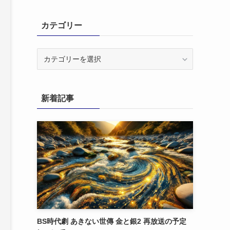
カテゴリー
カ
テ
ゴ
リ
新着記事
ー
BS時代劇 あきない世傳 金と銀2 再放送の予定