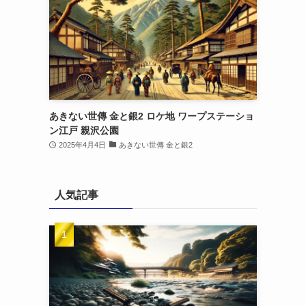
あきない世傳 金と銀2 ロケ地 ワープステーショ
ン江戸 親沢公園
2025年4月4日
あきない世傳 金と銀2
人気記事