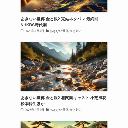
あきない世傳 金と銀2 完結ネタバレ 最終回
NHKBS時代劇
2025年4月4日
あきない世傳 金と銀2
あきない世傳 金と銀2 相関図キャスト 小芝風花
松本怜生ほか
2025年4月4日
あきない世傳 金と銀2