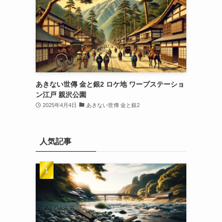
ま
あきない世傳 金と銀2 ロケ地 ワープステーショ
ン江戸 親沢公園
2025年4月4日
あきない世傳 金と銀2
人気記事