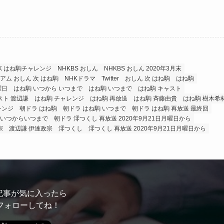
K はね駒チャレンジ
NHKBS おしん
NHKBS おしん 2020年3月末
アム おしん 次 はね駒
NHKドラマ
Twitter
おしん 次 はね駒
はね駒
曜日
はね駒 いつから いつまで
はね駒 いつまで
はね駒 キャスト
スト 渡辺謙
はね駒 チャレンジ
はね駒 再放送
はね駒 斉藤由貴
はね駒 樹木希
レンジ
朝ドラ はね駒
朝ドラ はね駒 いつまで
朝ドラ はね駒 再放送 最終回
 いつからいつまで
朝ドラ 澪つくし 再放送 2020年9月21日月曜日から
宗
渡辺謙 伊達政宗
澪つくし
澪つくし 再放送 2020年9月21日月曜日から
記事が気に入ったら
フォローしてね！