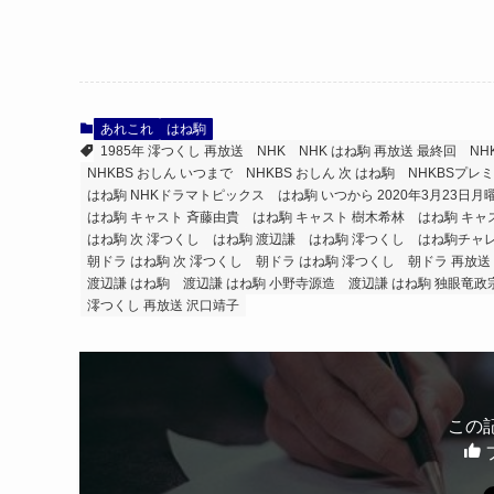
あれこれ
はね駒
1985年 澪つくし 再放送
NHK
NHK はね駒 再放送 最終回
NH
NHKBS おしん いつまで
NHKBS おしん 次 はね駒
NHKBSプレミ
はね駒 NHKドラマトピックス
はね駒 いつから 2020年3月23日月
はね駒 キャスト 斉藤由貴
はね駒 キャスト 樹木希林
はね駒 キャ
はね駒 次 澪つくし
はね駒 渡辺謙
はね駒 澪つくし
はね駒チャ
朝ドラ はね駒 次 澪つくし
朝ドラ はね駒 澪つくし
朝ドラ 再放送
渡辺謙 はね駒
渡辺謙 はね駒 小野寺源造
渡辺謙 はね駒 独眼竜政
澪つくし 再放送 沢口靖子
この