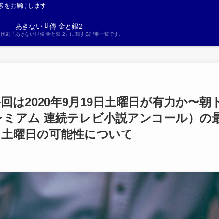
素をお届けします
あきない世傳 金と銀2
S時代劇「あきない世傳 金と銀 2」に関する記事一覧です。
回は2020年9月19日土曜日が有力か〜朝
プレミアム 連続テレビ小説アンコール）の
9日土曜日の可能性について