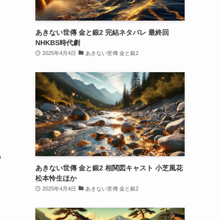
あきない世傳 金と銀2 完結ネタバレ 最終回
NHKBS時代劇
2025年4月4日
あきない世傳 金と銀2
の
あきない世傳 金と銀2 相関図キャスト 小芝風花
さ
松本怜生ほか
2025年4月4日
あきない世傳 金と銀2