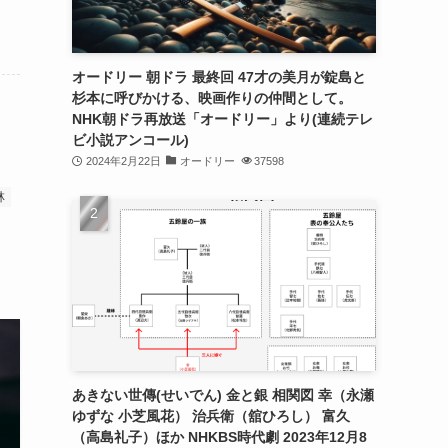
オードリー 朝ドラ 最終回 47才の美月が錠島と
杉本に呼びかける、映画作りの仲間として。
NHK朝ドラ再放送「オードリー」より(連続テレ
ビ小説アンコール)
2024年2月22日
オードリー
37598
林
あきない世傳(せいでん) 金と銀 相関図 幸（永瀬
ゆずな 小芝風花） 治兵衛（舘ひろし） 富久
（高島礼子）ほか NHKBS時代劇 2023年12月8