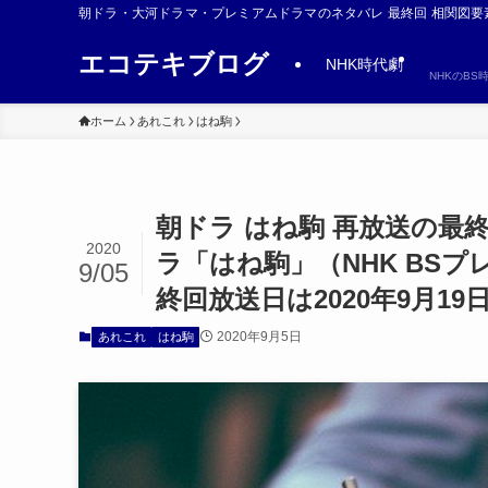
朝ドラ・大河ドラマ・プレミアムドラマのネタバレ 最終回 相関図要
エコテキブログ
NHK時代劇
NHKのB
ホーム
あれこれ
はね駒
朝ドラ はね駒 再放送の最終
2020
ラ「はね駒」（NHK BS
9/05
終回放送日は2020年9月1
2020年9月5日
あれこれ
はね駒