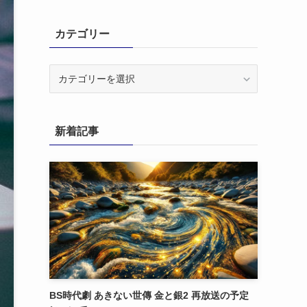
カテゴリー
カ
テ
ゴ
リ
新着記事
ー
BS時代劇 あきない世傳 金と銀2 再放送の予定